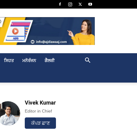
ਸਿਹਤ
ਮਨੋਰੰਜਨ
ਗੈਲਰੀ
Vivek Kumar
Editor in Chief
ਕੱਪੜ ਛਾਣ