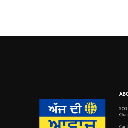
AB
SCO 
Chan
Cont