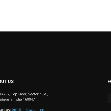
OUT US
F
86-87, Top Floor, Sector 45-C,
digarh, India 160047
act us:
info@ajdiawaaj.com