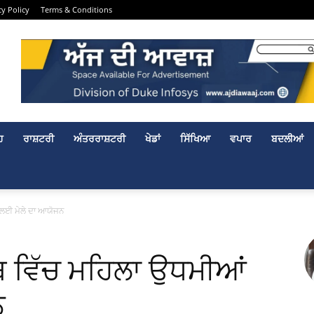
cy Policy
Terms & Conditions
ਹ
ਰਾਸ਼ਟਰੀ
ਅੰਤਰਰਾਸ਼ਟਰੀ
ਖੇਡਾਂ
ਸਿੱਖਿਆ
ਵਪਾਰ
ਬਦਲੀਆਂ
 ਲਈ ਮੇਲੇ ਦਾ ਆਯੋਜਨ
ਬ ਵਿੱਚ ਮਹਿਲਾ ਉਧਮੀਆਂ
ਨ