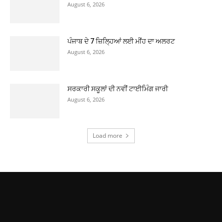
August 6, 2026
ਪੰਜਾਬ ਦੇ 7 ਜ਼ਿਲ੍ਹਿਆਂ ਲਈ ਮੀਂਹ ਦਾ ਅਲਰਟ
August 6, 2026
ਸਰਕਾਰੀ ਸਕੂਲਾਂ ਦੀ ਨਵੀਂ ਟਾਈਮਿੰਗ ਜਾਰੀ
August 6, 2026
Load more