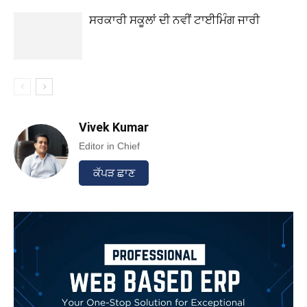
ਸਰਕਾਰੀ ਸਕੂਲਾਂ ਦੀ ਨਵੀਂ ਟਾਈਮਿੰਗ ਜਾਰੀ
Vivek Kumar
Editor in Chief
ਕੱਪੜ ਛਾਣ