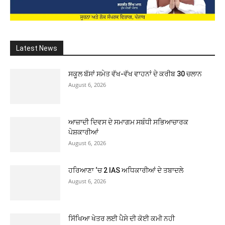
Latest News
ਸਕੂਲ ਬੱਸਾਂ ਸਮੇਤ ਵੱਖ-ਵੱਖ ਵਾਹਨਾਂ ਦੇ ਕਰੀਬ 30 ਚਲਾਨ
August 6, 2026
ਆਜ਼ਾਦੀ ਦਿਵਸ ਦੇ ਸਮਾਗਮ ਸਬੰਧੀ ਸਭਿਆਚਾਰਕ
ਪੇਸ਼ਕਾਰੀਆਂ
August 6, 2026
ਹਰਿਆਣਾ ‘ਚ 2 IAS ਅਧਿਕਾਰੀਆਂ ਦੇ ਤਬਾਦਲੇ
August 6, 2026
ਸਿੱਖਿਆ ਖੇਤਰ ਲਈ ਪੈਸੇ ਦੀ ਕੋਈ ਕਮੀ ਨਹੀ