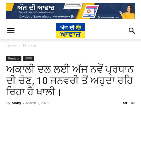
Home
Punjabi
Punjabi
ਪੰਜਾਬ
ਅਕਾਲੀ ਦਲ ਲਈ ਅੱਜ ਨਵੇਂ ਪ੍ਰਧਾਨ
ਦੀ ਚੋਣ, 10 ਜਨਵਰੀ ਤੋਂ ਅਹੁਦਾ ਰਹਿ
ਰਿਹਾ ਹੈ ਖਾਲੀ।
By
Slony
-
March 1, 2025
102
WhatsApp
Facebook
Twitter
T