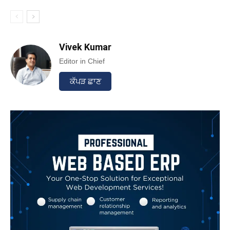
Vivek Kumar
Editor in Chief
ਕੱਪੜ ਛਾਣ