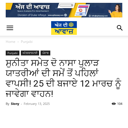
Home
Punjabi
Punjabi
ਅੰਤਰਰਾਸ਼ਟਰੀ
ਪੰਜਾਬ
ਸੁਨੀਤਾ ਸਮੇਤ ਦੋ ਨਾਸਾ ਪੁਲਾੜ
ਯਾਤਰੀਆਂ ਦੀ ਸਮੇਂ ਤੋਂ ਪਹਿਲਾਂ
ਵਾਪਸੀ! 25 ਦੀ ਬਜਾਏ 12 ਮਾਰਚ ਨੂੰ
ਜਾਵੇਗਾ ਵਾਹਨ!
By
Slony
-
February 13, 2025
104
WhatsApp
Facebook
Twitter
T