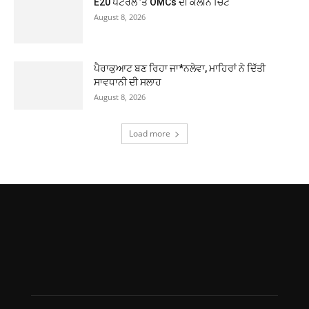
E20 ਪੈਟਰੋਲ ’ਤੇ OMCs ਦੀ ਕਲੀਨ ਚਿੱਟ
August 8, 2026
ਪੈਰਾਕੁਆਟ ਬਣ ਰਿਹਾ ਜਾ*ਨਲੇਵਾ, ਮਾਹਿਰਾਂ ਨੇ ਦਿੱਤੀ
ਸਾਵਧਾਨੀ ਦੀ ਸਲਾਹ
August 8, 2026
Load more