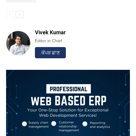
Vivek Kumar
Editor in Chief
ਕੱਪੜ ਛਾਣ