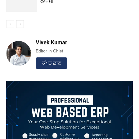
ਲਾਜ਼ਮੀ
Vivek Kumar
Editor in Chief
ਕੱਪੜ ਛਾਣ