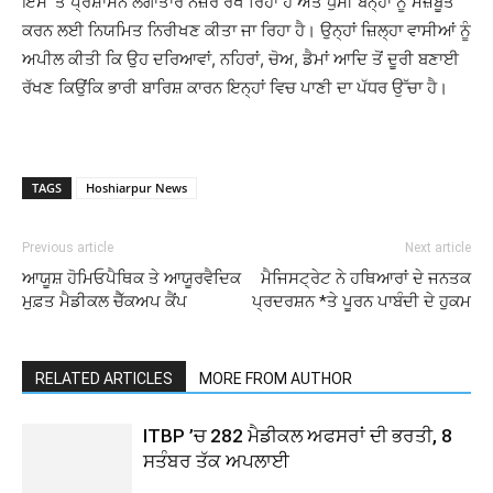
ਇਸ ‘ਤੇ ਪ੍ਰਸ਼ਾਸਨ ਲਗਾਤਾਰ ਨਜ਼ਰ ਰੱਖ ਰਿਹਾ ਹੈ ਅਤੇ ਧੁੱਸੀ ਬੰਨ੍ਹਾਂ ਨੂੰ ਮਜ਼ਬੂਤ
ਕਰਨ ਲਈ ਨਿਯਮਿਤ ਨਿਰੀਖਣ ਕੀਤਾ ਜਾ ਰਿਹਾ ਹੈ। ਉਨ੍ਹਾਂ ਜ਼ਿਲ੍ਹਾ ਵਾਸੀਆਂ ਨੂੰ
ਅਪੀਲ ਕੀਤੀ ਕਿ ਉਹ ਦਰਿਆਵਾਂ, ਨਹਿਰਾਂ, ਚੋਅ, ਡੈਮਾਂ ਆਦਿ ਤੋਂ ਦੂਰੀ ਬਣਾਈ
ਰੱਖਣ ਕਿਉਂਕਿ ਭਾਰੀ ਬਾਰਿਸ਼ ਕਾਰਨ ਇਨ੍ਹਾਂ ਵਿਚ ਪਾਣੀ ਦਾ ਪੱਧਰ ਉੱਚਾ ਹੈ।
TAGS
Hoshiarpur News
Previous article
Next article
ਆਯੂਸ਼ ਹੋਮਿਓਪੈਥਿਕ ਤੇ ਆਯੂਰਵੈਦਿਕ
ਮੈਜਿਸਟ੍ਰੇਟ ਨੇ ਹਥਿਆਰਾਂ ਦੇ ਜਨਤਕ
ਮੁਫ਼ਤ ਮੈਡੀਕਲ ਚੈੱਕਅਪ ਕੈਂਪ
ਪ੍ਰਦਰਸ਼ਨ *ਤੇ ਪੂਰਨ ਪਾਬੰਦੀ ਦੇ ਹੁਕਮ
RELATED ARTICLES
MORE FROM AUTHOR
ITBP ’ਚ 282 ਮੈਡੀਕਲ ਅਫਸਰਾਂ ਦੀ ਭਰਤੀ, 8
ਸਤੰਬਰ ਤੱਕ ਅਪਲਾਈ