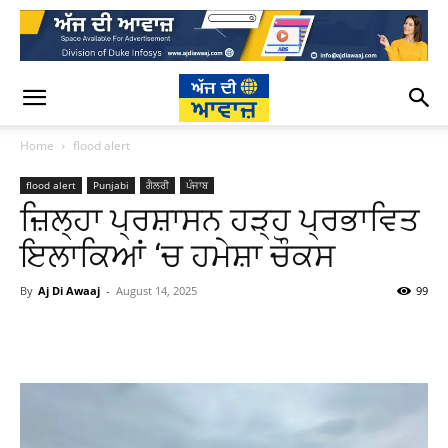
Home
flood alert
flood alert
Punjabi
ਗੈਲਰੀ
ਪੰਜਾਬ
ਜ਼ਿਲ੍ਹਾ ਪ੍ਰਸ਼ਾਸਨ ਹੜ੍ਹ ਪ੍ਰਭਾਵਿਤ
ਇਲਾਕਿਆਂ ‘ਚ ਹਮੇਸ਼ਾ ਚੌਕਸ
By
Aj Di Awaaj
-
August 14, 2025
99
WhatsApp
Facebook
Twitter
T