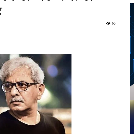
਼
65
Twitter
Telegram
Pinterest
Copy URL