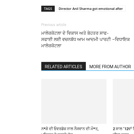
TAGS
Director Anil Sharma got emotional after
Previous article
ਮਾਲੇਰਕੋਟਲਾ ਦੇ ਵਿਕਾਸ ਅਤੇ ਬੇਹਤਰ ਸਾਫ-
ਸਫਾਈ ਲਈ ਵਚਨਬੱਧ ਆਮ ਆਦਮੀ ਪਾਰਟੀ –ਵਿਧਾਇਕ
ਮਾਲੇਰਕੋਟਲਾ
RELATED ARTICLES
MORE FROM AUTHOR
ਨ*ਸ਼ੇ ਦੀ ਓਵਰਡੋਜ਼ ਨਾਲ ਨੌਜਵਾਨ ਦੀ ਮੌ*ਤ,
2 ਸਾਲ ’12ਵਾਂ 