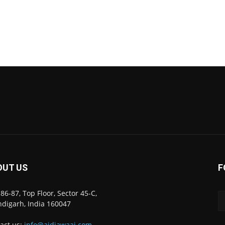
OUT US
F
86-87, Top Floor, Sector 45-C,
digarh, India 160047
act us:
info@ajdiawaaj.com