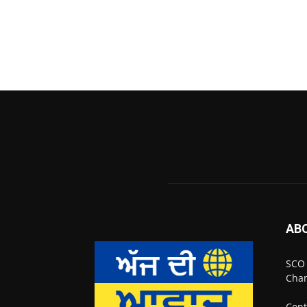
AB
SCO 
Chan
Cont