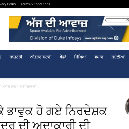
ivacy Policy
Terms & Conditions
ਹ
ਰਾਸ਼ਟਰੀ
ਅੰਤਰਰਾਸ਼ਟਰੀ
ਖੇਡਾਂ
ਸਿੱਖਿਆ
ਵਪਾਰ
ਬਦਲੀਆਂ
਼ਕ ਅਨੀਲ ਸ਼ਰਮਾ, ਧਰਮਿੰਦਰ ਦੀ...
ਕੇ ਭਾਵੁਕ ਹੋ ਗਏ ਨਿਰਦੇਸ਼ਕ
ੰਦਰ ਦੀ ਅਦਾਕਾਰੀ ਦੀ