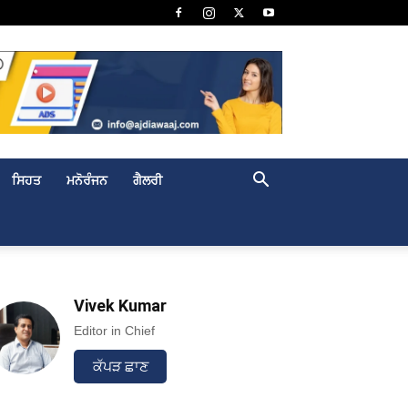
ਸਿਹਤ
ਮਨੋਰੰਜਨ
ਗੈਲਰੀ
Vivek Kumar
Editor in Chief
ਕੱਪੜ ਛਾਣ