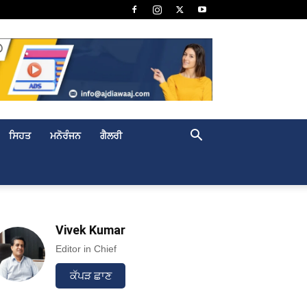
ਸਿਹਤ
ਮਨੋਰੰਜਨ
ਗੈਲਰੀ
Vivek Kumar
Editor in Chief
ਕੱਪੜ ਛਾਣ