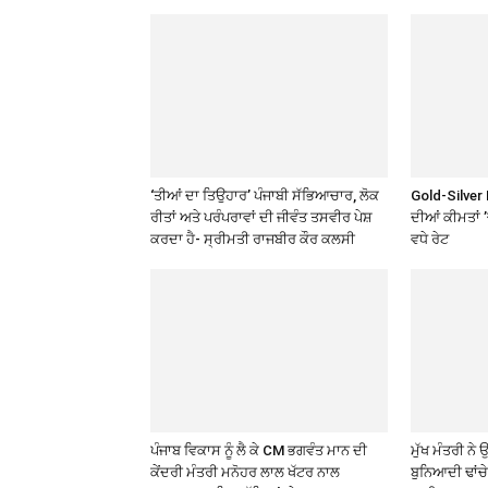
‘ਤੀਆਂ ਦਾ ਤਿਉਹਾਰ’ ਪੰਜਾਬੀ ਸੱਭਿਆਚਾਰ, ਲੋਕ
Gold-Silver 
ਰੀਤਾਂ ਅਤੇ ਪਰੰਪਰਾਵਾਂ ਦੀ ਜੀਵੰਤ ਤਸਵੀਰ ਪੇਸ਼
ਦੀਆਂ ਕੀਮਤਾਂ 
ਕਰਦਾ ਹੈ- ਸ੍ਰੀਮਤੀ ਰਾਜਬੀਰ ਕੌਰ ਕਲਸੀ
ਵਧੇ ਰੇਟ
ਪੰਜਾਬ ਵਿਕਾਸ ਨੂੰ ਲੈ ਕੇ CM ਭਗਵੰਤ ਮਾਨ ਦੀ
ਮੁੱਖ ਮੰਤਰੀ ਨ
ਕੇਂਦਰੀ ਮੰਤਰੀ ਮਨੋਹਰ ਲਾਲ ਖੱਟਰ ਨਾਲ
ਬੁਨਿਆਦੀ ਢਾਂਚ