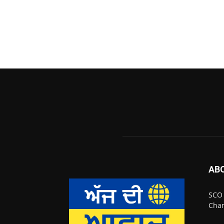
AB
SCO 
Chan