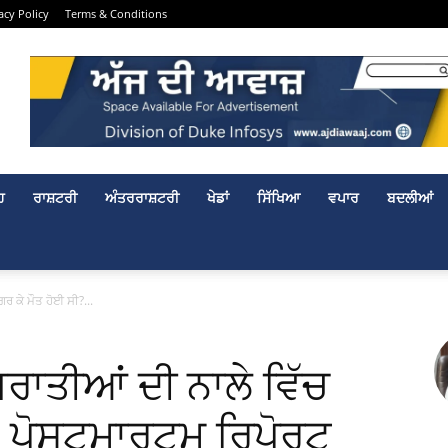
acy Policy
Terms & Conditions
ਹ
ਰਾਸ਼ਟਰੀ
ਅੰਤਰਰਾਸ਼ਟਰੀ
ਖੇਡਾਂ
ਸਿੱਖਿਆ
ਵਪਾਰ
ਬਦਲੀਆਂ
ਿਰ ਕੇ ਮੌਤ ਹੋਈ ਸੀ?...
 ਬਰਾਤੀਆਂ ਦੀ ਨਾਲੇ ਵਿੱਚ
ੀ? ਪੋਸਟਮਾਰਟਮ ਰਿਪੋਰਟ