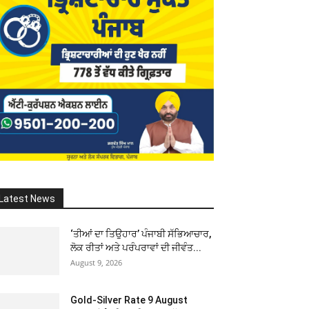
Latest News
‘ਤੀਆਂ ਦਾ ਤਿਉਹਾਰ’ ਪੰਜਾਬੀ ਸੱਭਿਆਚਾਰ,
ਲੋਕ ਰੀਤਾਂ ਅਤੇ ਪਰੰਪਰਾਵਾਂ ਦੀ ਜੀਵੰਤ...
August 9, 2026
Gold-Silver Rate 9 August