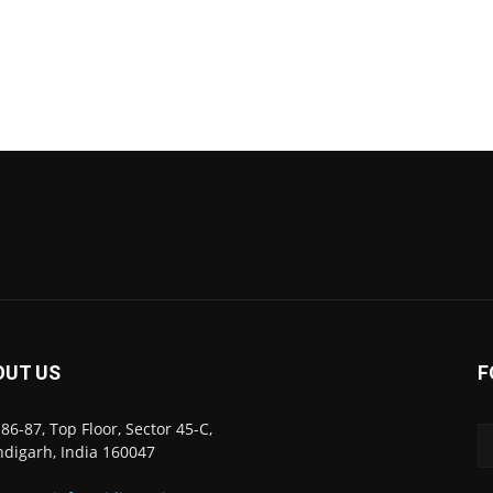
OUT US
F
86-87, Top Floor, Sector 45-C,
digarh, India 160047