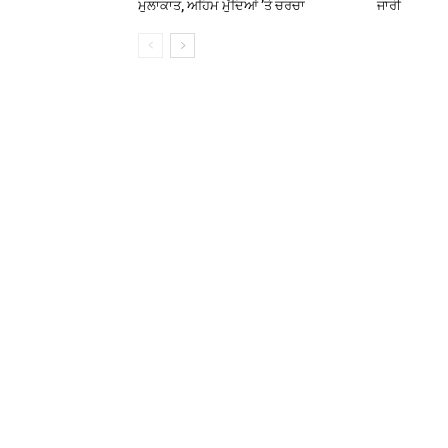
ਮੁਲਾਕਾਤ, ਅਹਿਮ ਮੁੱਦਿਆਂ ’ਤੇ ਚਰਚਾ
ਜਾਰੀ