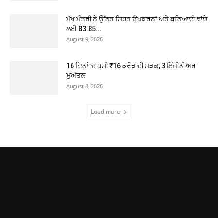
ਮੁੱਖ ਮੰਤਰੀ ਨੇ ਉੱਨਤ ਸਿਹਤ ਉਪਕਰਨਾਂ ਅਤੇ ਬੁਨਿਆਦੀ ਢਾਂਚੇ
ਲਈ 83.85...
August 9, 2026
16 ਦਿਨਾਂ ’ਚ ਧਸੀ ₹16 ਕਰੋੜ ਦੀ ਸੜਕ, 3 ਇੰਜੀਨੀਅਰ
ਮੁਅੱਤਲ
August 8, 2026
Load more