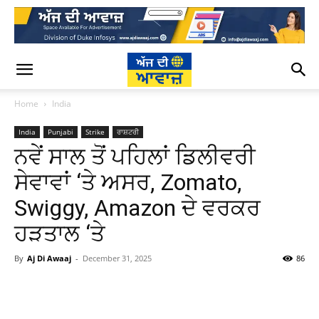
Home
India
India
Punjabi
Strike
ਰਾਸ਼ਟਰੀ
ਨਵੇਂ ਸਾਲ ਤੋਂ ਪਹਿਲਾਂ ਡਿਲੀਵਰੀ
ਸੇਵਾਵਾਂ ‘ਤੇ ਅਸਰ, Zomato,
Swiggy, Amazon ਦੇ ਵਰਕਰ
ਹੜਤਾਲ ‘ਤੇ
By
Aj Di Awaaj
-
December 31, 2025
86
WhatsApp
Facebook
Twitter
T