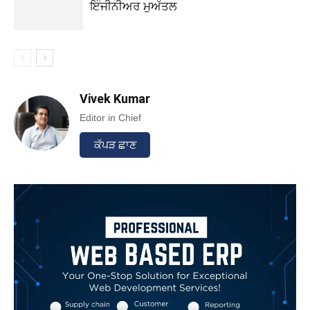
ਇੰਜੀਨੀਅਰ ਮੁਅੱਤਲ
Vivek Kumar
Editor in Chief
ਕੱਪੜ ਛਾਣ