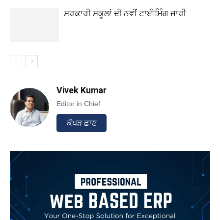
ਸਰਕਾਰੀ ਸਕੂਲਾਂ ਦੀ ਨਵੀਂ ਟਾਈਮਿੰਗ ਜਾਰੀ
Vivek Kumar
Editor in Chief
ਕੱਪੜ ਛਾਣ