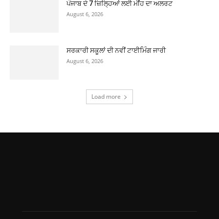
ਪੰਜਾਬ ਦੇ 7 ਜ਼ਿਲ੍ਹਿਆਂ ਲਈ ਮੀਂਹ ਦਾ ਅਲਰਟ
August 6, 2026
ਸਰਕਾਰੀ ਸਕੂਲਾਂ ਦੀ ਨਵੀਂ ਟਾਈਮਿੰਗ ਜਾਰੀ
August 6, 2026
Load more