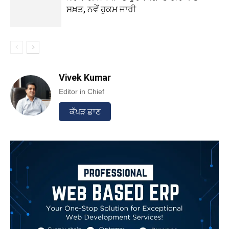
ਸਖ਼ਤ, ਨਵੇਂ ਹੁਕਮ ਜਾਰੀ
Vivek Kumar
Editor in Chief
ਕੱਪੜ ਛਾਣ