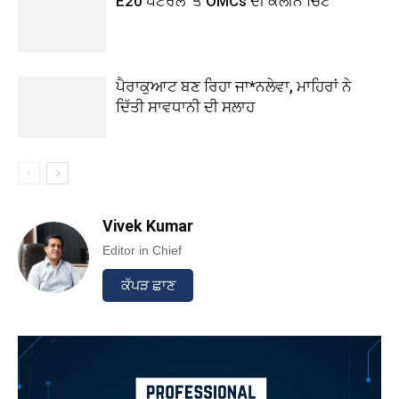
E20 ਪੈਟਰੋਲ ’ਤੇ OMCs ਦੀ ਕਲੀਨ ਚਿੱਟ
ਪੈਰਾਕੁਆਟ ਬਣ ਰਿਹਾ ਜਾ*ਨਲੇਵਾ, ਮਾਹਿਰਾਂ ਨੇ
ਦਿੱਤੀ ਸਾਵਧਾਨੀ ਦੀ ਸਲਾਹ
Vivek Kumar
Editor in Chief
ਕੱਪੜ ਛਾਣ