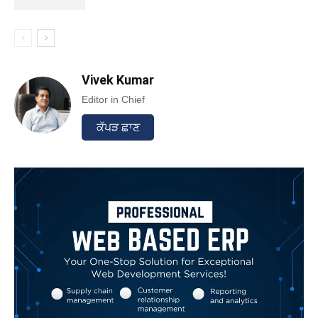
Vivek Kumar
Editor in Chief
ਕੱਪੜ ਛਾਣ