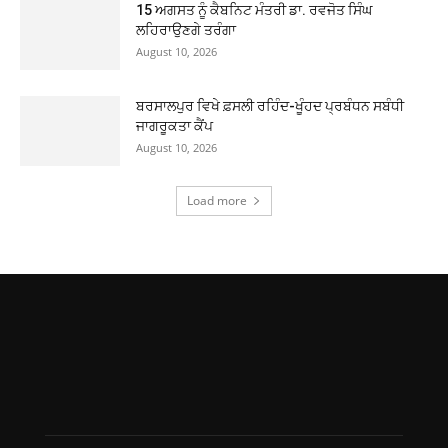
15 ਅਗਸਤ ਨੂੰ ਕੈਬਨਿਟ ਮੰਤਰੀ ਡਾ. ਰਵਜੋਤ ਸਿੰਘ
ਲਹਿਰਾਉਣਗੇ ਤਰੰਗਾ
August 10, 2026
ਬਰਸਾਲਪੁਰ ਵਿਖੇ ਫ਼ਸਲੀ ਰਹਿੰਦ-ਖੂੰਹਦ ਪ੍ਰਬੰਧਨ ਸਬੰਧੀ
ਜਾਗਰੂਕਤਾ ਕੈਂਪ
August 10, 2026
Load more