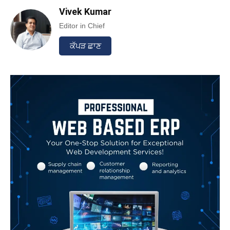
Vivek Kumar
Editor in Chief
ਕੱਪੜ ਛਾਣ