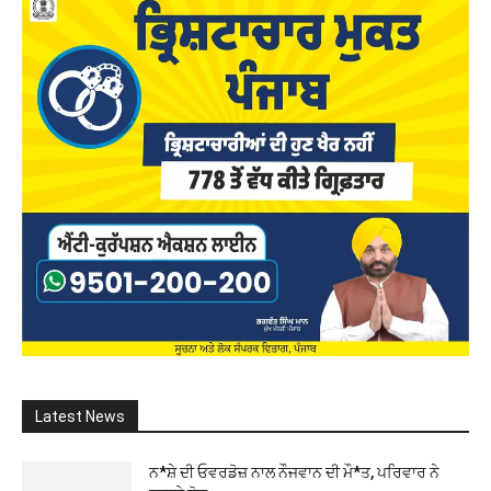
Latest News
ਨ*ਸ਼ੇ ਦੀ ਓਵਰਡੋਜ਼ ਨਾਲ ਨੌਜਵਾਨ ਦੀ ਮੌ*ਤ, ਪਰਿਵਾਰ ਨੇ