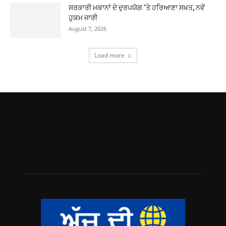
ਸਰਕਾਰੀ ਮਕਾਨਾਂ ਦੇ ਦੁਰਪਯੋਗ ‘ਤੇ ਹਰਿਆਣਾ ਸਖ਼ਤ, ਨਵੇਂ
ਹੁਕਮ ਜਾਰੀ
August 7, 2026
Load more