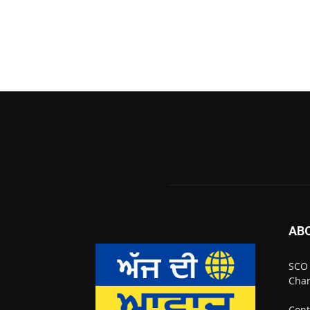
AB
SCO 
Chan
Cont