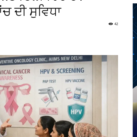
ਂਚ ਦੀ ਸੁਵਿਧਾ
42
Twitter
Telegram
Pinterest
Copy URL