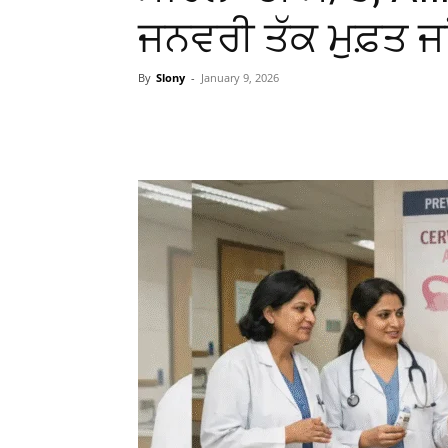
ਜਨਵਰੀ ਤੱਕ ਮੁਫ਼ਤ ਜਾ
By
Slony
-
January 9, 2026
WhatsApp
Facebook