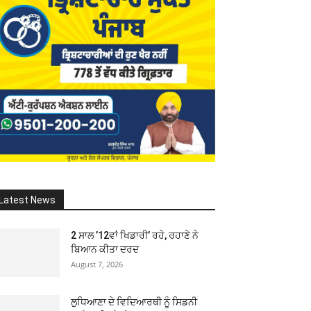
Latest News
2 ਸਾਲ ’12ਵਾਂ ਖਿਡਾਰੀ’ ਰਹੇ, ਰਹਾਣੇ ਨੇ
ਬਿਆਨ ਕੀਤਾ ਦਰਦ
August 7, 2026
ਲੁਧਿਆਣਾ ਦੇ ਵਿਦਿਆਰਥੀ ਨੂੰ ਸਿਡਨੀ