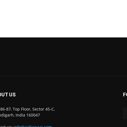
OUT US
F
86-87, Top Floor, Sector 45-C,
digarh, India 160047
act us:
info@ajdiawaaj.com