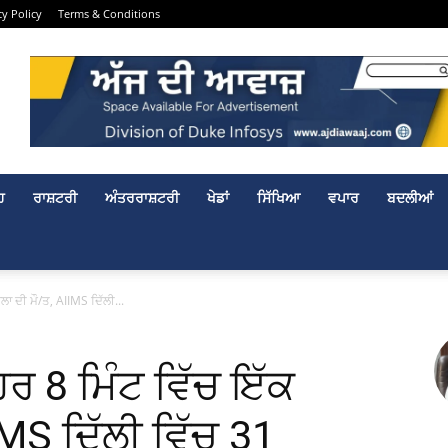
cy Policy
Terms & Conditions
ਹ
ਰਾਸ਼ਟਰੀ
ਅੰਤਰਰਾਸ਼ਟਰੀ
ਖੇਡਾਂ
ਸਿੱਖਿਆ
ਵਪਾਰ
ਬਦਲੀਆਂ
ਾ ਦੀ ਮੌ/ਤ, AIIMS ਦਿੱਲੀ...
ਰ 8 ਮਿੰਟ ਵਿੱਚ ਇੱਕ
MS ਦਿੱਲੀ ਵਿੱਚ 31