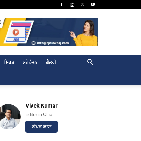
ਸਿਹਤ
ਮਨੋਰੰਜਨ
ਗੈਲਰੀ
Vivek Kumar
Editor in Chief
ਕੱਪੜ ਛਾਣ