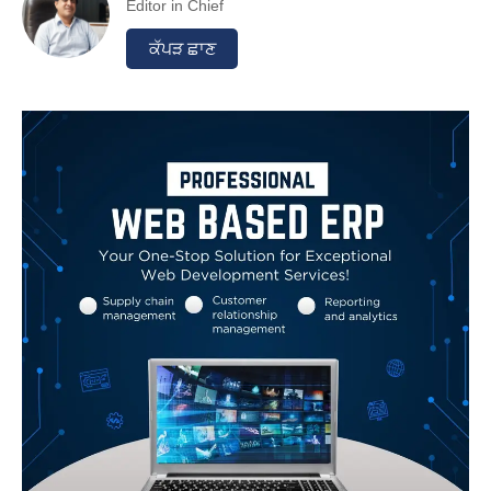
Editor in Chief
ਕੱਪੜ ਛਾਣ