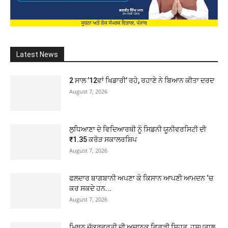
Latest News
2 ਸਾਲ ’12ਵਾਂ ਖਿਡਾਰੀ’ ਰਹੇ, ਰਹਾਣੇ ਨੇ ਬਿਆਨ ਕੀਤਾ ਦਰਦ
August 7, 2026
ਲੁਧਿਆਣਾ ਦੇ ਵਿਦਿਆਰਥੀ ਨੂੰ ਸਿਡਨੀ ਯੂਨੀਵਰਸਿਟੀ ਦੀ
₹1.35 ਕਰੋੜ ਸਕਾਲਰਸ਼ਿਪ
August 7, 2026
ਫਲਦਾਰ ਬਾਗਬਾਨੀ ਅਪਣਾ ਕੇ ਕਿਸਾਨ ਆਪਣੀ ਆਮਦਨ ‘ਚ
ਕਰ ਸਕਦੇ ਹਨ...
August 7, 2026
ਮਿਥੁਨ ਚੱਕਰਵਰਤੀ ਦੀ ਅਚਾਨਕ ਵਿਗੜੀ ਸਿਹਤ, ਹਸਪਤਾਲ