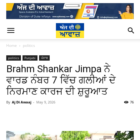
Home
politics
politics
Punjabi
ਪੰਜਾਬ
Brahm Shankar Jimpa ਨੇ
ਵਾਰਡ ਨੰਬਰ 7 ਵਿੱਚ ਗਲੀਆਂ ਦੇ
ਨਿਰਮਾਣ ਕਾਰਜ ਦੀ ਸ਼ੁਰੂਆਤ
By
Aj Di Awaaj
-
May 9, 2026
76
WhatsApp
Facebook
Twitter
T