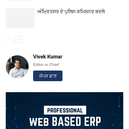
ਅੰਮ੍ਰਿਤਸਰ ਦੇ ਪੁਲਿਸ ਕਮਿਸ਼ਨਰ ਬਦਲੇ
Vivek Kumar
Editor in Chief
ਕੱਪੜ ਛਾਣ