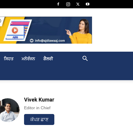
ਸਿਹਤ
ਮਨੋਰੰਜਨ
ਗੈਲਰੀ
Vivek Kumar
Editor in Chief
ਕੱਪੜ ਛਾਣ