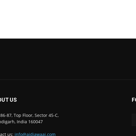
OUT US
F
86-87, Top Floor, Sector 45-C,
digarh, India 160047
act us:
info@ajdiawaaj.com