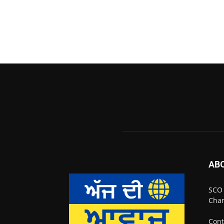
AB
SCO 
Chan
Cont