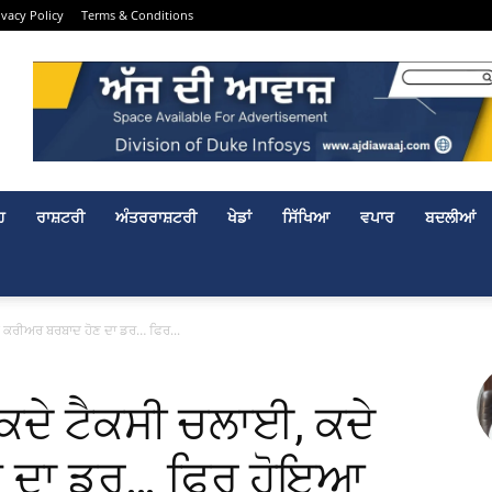
ivacy Policy
Terms & Conditions
ਹ
ਰਾਸ਼ਟਰੀ
ਅੰਤਰਰਾਸ਼ਟਰੀ
ਖੇਡਾਂ
ਸਿੱਖਿਆ
ਵਪਾਰ
ਬਦਲੀਆਂ
ੇ ਕਰੀਅਰ ਬਰਬਾਦ ਹੋਣ ਦਾ ਡਰ… ਫਿਰ...
 ਕਦੇ ਟੈਕਸੀ ਚਲਾਈ, ਕਦੇ
ਣ ਦਾ ਡਰ… ਫਿਰ ਹੋਇਆ