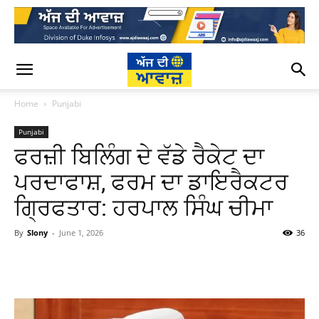
Home
Punjabi
Punjabi
ਫਰਜ਼ੀ ਬਿਲਿੰਗ ਦੇ ਵੱਡੇ ਰੈਕੇਟ ਦਾ
ਪਰਦਾਫਾਸ਼, ਫਰਮ ਦਾ ਡਾਇਰੈਕਟਰ
ਗ੍ਰਿਫਤਾਰ: ਹਰਪਾਲ ਸਿੰਘ ਚੀਮਾ
By
Slony
-
June 1, 2026
36
WhatsApp
Facebook
Twitter
T