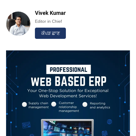
Vivek Kumar
Editor in Chief
ਕੱਪੜ ਛਾਣ