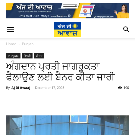
Home
Punjabi
Punjabi
ਗੈਲਰੀ
ਪੰਜਾਬ
ਅੰਗਦਾਨ ਪ੍ਰਤੀ ਜਾਗਰੂਕਤਾ
ਫੈਲਾਉਣ ਲਈ ਬੈਨਰ ਕੀਤਾ ਜਾਰੀ
By
Aj Di Awaaj
-
December 17, 2025
100
WhatsApp
Facebook
Twitter
T