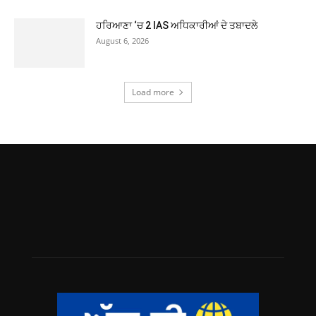
ਹਰਿਆਣਾ ‘ਚ 2 IAS ਅਧਿਕਾਰੀਆਂ ਦੇ ਤਬਾਦਲੇ
August 6, 2026
Load more