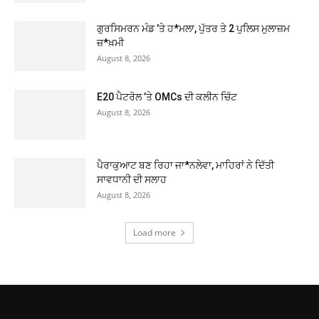
ਗੁਰਸਿਮਰਨ ਮੰਡ ’ਤੇ ਹ*ਮਲਾ, ਪੁੱਤਰ ਤੇ 2 ਪੁਲਿਸ ਮੁਲਾਜ਼ਮ
ਜ਼*ਖ਼ਮੀ
August 8, 2026
E20 ਪੈਟਰੋਲ ’ਤੇ OMCs ਦੀ ਕਲੀਨ ਚਿੱਟ
August 8, 2026
ਪੈਰਾਕੁਆਟ ਬਣ ਰਿਹਾ ਜਾ*ਨਲੇਵਾ, ਮਾਹਿਰਾਂ ਨੇ ਦਿੱਤੀ
ਸਾਵਧਾਨੀ ਦੀ ਸਲਾਹ
August 8, 2026
Load more