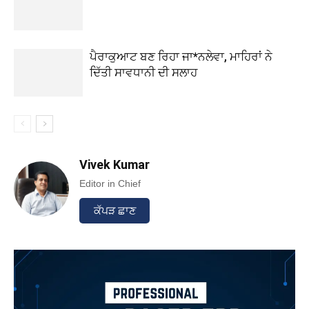
ਪੈਰਾਕੁਆਟ ਬਣ ਰਿਹਾ ਜਾ*ਨਲੇਵਾ, ਮਾਹਿਰਾਂ ਨੇ
ਦਿੱਤੀ ਸਾਵਧਾਨੀ ਦੀ ਸਲਾਹ
Vivek Kumar
Editor in Chief
ਕੱਪੜ ਛਾਣ