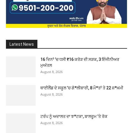
Latest News
16 ਦਿਨਾਂ ’ਚ ਧਸੀ ₹16 ਕਰੋੜ ਦੀ ਸੜਕ, 3 ਇੰਜੀਨੀਅਰ
ਮੁਅੱਤਲ
August 8, 2026
ਥਾਈਲੈਂਡ ਦੇ ਸਕੂਲ ’ਚ ਗੋ*ਲੀਬਾਰੀ, 8 ਮੌ*ਤਾਂ ਤੇ 22 ਜ਼*ਖ਼ਮੀ
August 8, 2026
ਟਰੰਪ ਨੂੰ ਅਦਾਲਤ ਦਾ ਝ*ਟਕਾ, ਬਾਲਰੂਮ ’ਤੇ ਰੋਕ
August 8, 2026