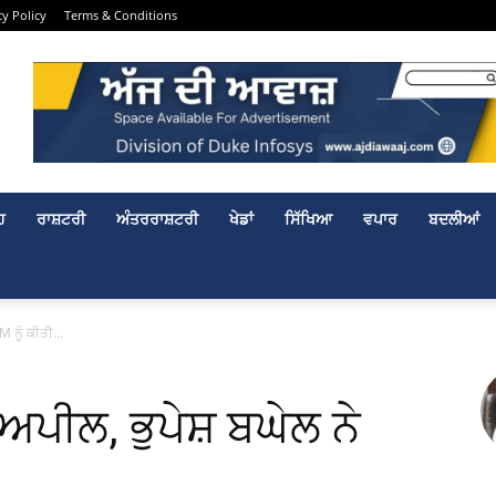
cy Policy
Terms & Conditions
ਹ
ਰਾਸ਼ਟਰੀ
ਅੰਤਰਰਾਸ਼ਟਰੀ
ਖੇਡਾਂ
ਸਿੱਖਿਆ
ਵਪਾਰ
ਬਦਲੀਆਂ
M ਨੂੰ ਕੀਤੀ...
ਅਪੀਲ, ਭੁਪੇਸ਼ ਬਘੇਲ ਨੇ