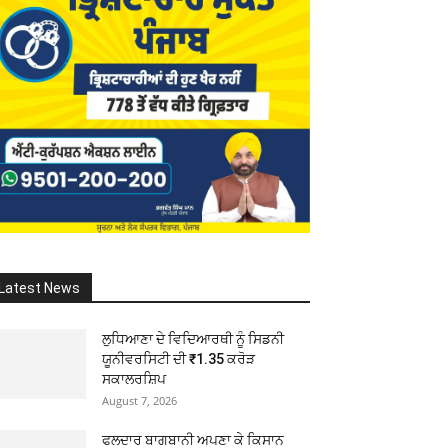
Latest News
ਲੁਧਿਆਣਾ ਦੇ ਵਿਦਿਆਰਥੀ ਨੂੰ ਸਿਡਨੀ
ਯੂਨੀਵਰਸਿਟੀ ਦੀ ₹1.35 ਕਰੋੜ
ਸਕਾਲਰਸ਼ਿਪ
August 7, 2026
ਫਲਦਾਰ ਬਾਗਬਾਨੀ ਅਪਣਾ ਕੇ ਕਿਸਾਨ