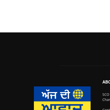
AB
SCO 
Chan
Cont