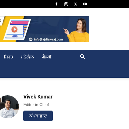
ਸਿਹਤ
ਮਨੋਰੰਜਨ
ਗੈਲਰੀ
Vivek Kumar
Editor in Chief
ਕੱਪੜ ਛਾਣ