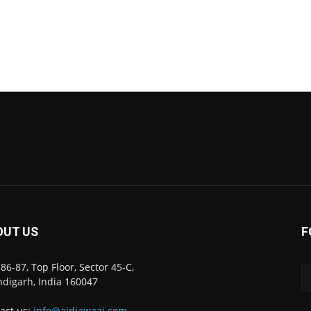
OUT US
F
86-87, Top Floor, Sector 45-C,
digarh, India 160047
act us:
info@ajdiawaaj.com