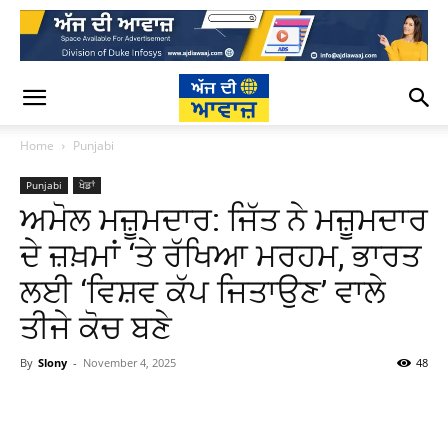
Home
Punjabi
Punjabi
ਖੇਡਾਂ
ਅਮੋਲ ਮਜ਼ੂਮਦਾਰ: ਜਿੱਤ ਨੇ ਮਜ਼ੂਮਦਾਰ
ਦੇ ਜ਼ਖ਼ਮਾਂ ‘ਤੇ ਰੱਖਿਆ ਮਰਹਮ, ਭਾਰਤ
ਲਈ ‘ਵਿਸ਼ਵ ਕੱਪ ਜਿਤਾਉਣ’ ਵਾਲੇ
ਤੀਜੇ ਕੋਚ ਬਣੇ
By
Slony
-
November 4, 2025
48
WhatsApp
Facebook
Twitter
T