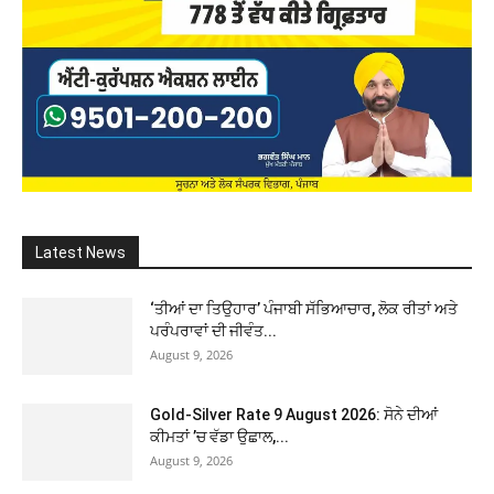
Latest News
‘ਤੀਆਂ ਦਾ ਤਿਉਹਾਰ’ ਪੰਜਾਬੀ ਸੱਭਿਆਚਾਰ, ਲੋਕ ਰੀਤਾਂ ਅਤੇ
ਪਰੰਪਰਾਵਾਂ ਦੀ ਜੀਵੰਤ...
August 9, 2026
Gold-Silver Rate 9 August 2026: ਸੋਨੇ ਦੀਆਂ
ਕੀਮਤਾਂ ’ਚ ਵੱਡਾ ਉਛਾਲ,...
August 9, 2026