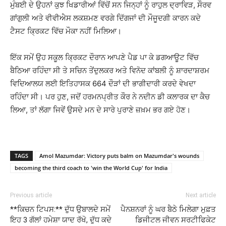
ਮੁੰਬਈ ਦੇ ਉਹਨਾਂ ਕੁਝ ਖਿਡਾਰੀਆਂ ਵਿੱਚੋਂ ਸਨ ਜਿਨ੍ਹਾਂ ਨੂੰ ਰਾਹੁਲ ਦ੍ਰਾਵਿੜ, ਸੌਰਵ
ਗਾਂਗੁਲੀ ਅਤੇ ਵੀਵੀਐਸ ਲਕਸ਼ਮਣ ਵਰਗੇ ਦਿੱਗਜਾਂ ਦੀ ਮੌਜੂਦਗੀ ਕਾਰਨ ਕਦੇ
ਟੈਸਟ ਕ੍ਰਿਕਟ ਵਿੱਚ ਮੌਕਾ ਨਹੀਂ ਮਿਲਿਆ।
ਇੱਕ ਸਮੇਂ ਉਹ ਸਕੂਲ ਕ੍ਰਿਕਟ ਦੌਰਾਨ ਆਪਣੇ ਪੈਡ ਪਾ ਕੇ ਡਗਆਊਟ ਵਿੱਚ
ਬੈਠਿਆ ਰਹਿੰਦਾ ਸੀ ਤੇ ਸਚਿਨ ਤੇਂਦੁਲਕਰ ਅਤੇ ਵਿਨੋਦ ਕਾਂਬਲੀ ਨੂੰ ਸ਼ਾਰਦਾਸ਼ਰਮ
ਵਿਦਿਆਲਯ ਲਈ ਇਤਿਹਾਸਕ 664 ਦੌੜਾਂ ਦੀ ਭਾਗੀਦਾਰੀ ਕਰਦੇ ਵੇਖਦਾ
ਰਹਿੰਦਾ ਸੀ। ਪਰ ਹੁਣ, ਜਦੋਂ ਹਰਮਨਪ੍ਰੀਤ ਕੌਰ ਨੇ ਨਦੀਨ ਡੀ ਕਲਾਰਕ ਦਾ ਕੈਚ
ਲਿਆ, ਤਾਂ ਲੱਗਾ ਜਿਵੇਂ ਉਸਦੇ ਮਨ ਦੇ ਸਾਰੇ ਪੁਰਾਣੇ ਜ਼ਖ਼ਮ ਭਰ ਗਏ ਹੋਣ।
TAGS
Amol Mazumdar: Victory puts balm on Mazumdar's wounds
becoming the third coach to 'win the World Cup' for India
Previous article
Next article
**ਕਿਚਨ ਟਿਪਸ:** ਦੁੱਧ ਉਬਾਲਦੇ ਸਮੇਂ
ਪੈਨਸ਼ਨਰਾਂ ਨੂੰ ਘਰ ਬੈਠੇ ਮਿਲੇਗਾ ਮੁਫ਼ਤ
ਇਹ 3 ਗੱਲਾਂ ਹਮੇਸ਼ਾ ਯਾਦ ਰੱਖੋ, ਦੁੱਧ ਕਦੇ
ਡਿਜੀਟਲ ਜੀਵਨ ਸਰਟੀਫਿਕੇਟ