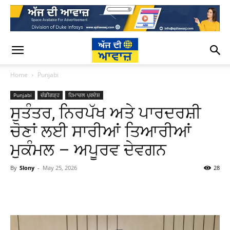
Home
Punjabi
Punjabi
ਚੰਡੀਗੜ੍ਹ
ਹਿਮਾਚਲ ਪ੍ਰਦੇਸ਼
ਸੁਤੰਤਰ, ਨਿਰਪੱਖ ਅਤੇ ਪਾਰਦਰਸ਼ੀ
ਚੋਣਾਂ ਲਈ ਸਾਰੀਆਂ ਤਿਆਰੀਆਂ
ਮੁਕੰਮਲ – ਅਪੂਰਵ ਦੇਵਗਨ
By
Slony
-
May 25, 2026
28
WhatsApp
Facebook
Twitter
T