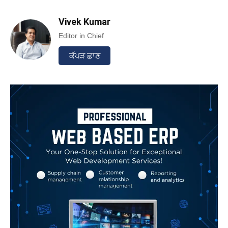
Vivek Kumar
Editor in Chief
ਕੱਪੜ ਛਾਣ