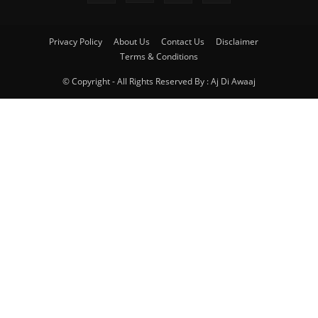
Privacy Policy
About Us
Contact Us
Disclaimer
Terms & Conditions
© Copyright - All Rights Reserved By : Aj Di Awaaj