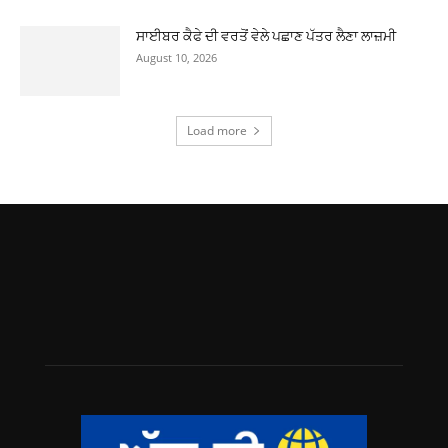
ਸਾਈਬਰ ਕੈਫੇ ਦੀ ਵਰਤੋਂ ਵੇਲੇ ਪਛਾਣ ਪੱਤਰ ਲੈਣਾ ਲਾਜ਼ਮੀ
August 10, 2026
Load more