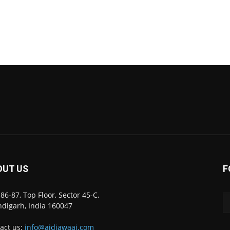
OUT US
F
86-87, Top Floor, Sector 45-C,
digarh, India 160047
act us:
info@ajdiawaaj.com