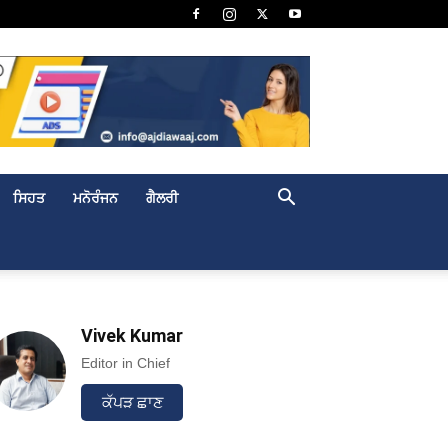
ਸਿਹਤ
ਮਨੋਰੰਜਨ
ਗੈਲਰੀ
Vivek Kumar
Editor in Chief
ਕੱਪੜ ਛਾਣ