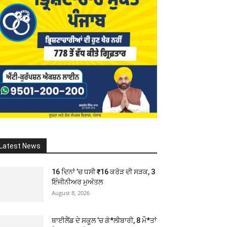
Latest News
16 ਦਿਨਾਂ ’ਚ ਧਸੀ ₹16 ਕਰੋੜ ਦੀ ਸੜਕ, 3
ਇੰਜੀਨੀਅਰ ਮੁਅੱਤਲ
August 8, 2026
ਥਾਈਲੈਂਡ ਦੇ ਸਕੂਲ ’ਚ ਗੋ*ਲੀਬਾਰੀ, 8 ਮੌ*ਤਾਂ