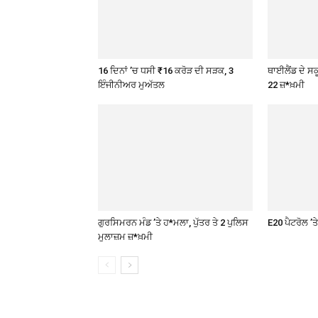
16 ਦਿਨਾਂ ’ਚ ਧਸੀ ₹16 ਕਰੋੜ ਦੀ ਸੜਕ, 3
ਥਾਈਲੈਂਡ ਦੇ ਸਕੂ
ਇੰਜੀਨੀਅਰ ਮੁਅੱਤਲ
22 ਜ਼*ਖ਼ਮੀ
ਗੁਰਸਿਮਰਨ ਮੰਡ ’ਤੇ ਹ*ਮਲਾ, ਪੁੱਤਰ ਤੇ 2 ਪੁਲਿਸ
E20 ਪੈਟਰੋਲ ’
ਮੁਲਾਜ਼ਮ ਜ਼*ਖ਼ਮੀ