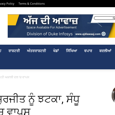
ivacy Policy
Terms & Conditions
ਹ
ਰਾਸ਼ਟਰੀ
ਅੰਤਰਰਾਸ਼ਟਰੀ
ਖੇਡਾਂ
ਸਿੱਖਿਆ
ਵਪਾਰ
ਬਦਲੀਆਂ
ਦੰਪਤੀ ਅਕਾਲੀ ਦਲ ’ਚ ਵਾਪਸ
ਰਜੀਤ ਨੂੰ ਝਟਕਾ, ਸੰਧੂ
’ਚ ਵਾਪਸ