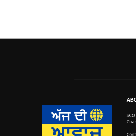
AB
SCO 
Chan
Cont