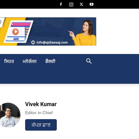
ਸਿਹਤ
ਮਨੋਰੰਜਨ
ਗੈਲਰੀ
Vivek Kumar
Editor in Chief
ਕੱਪੜ ਛਾਣ