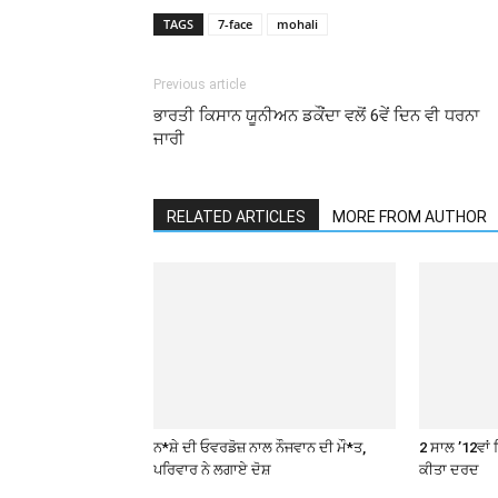
TAGS
7-face
mohali
Previous article
ਭਾਰਤੀ ਕਿਸਾਨ ਯੂਨੀਅਨ ਡਕੌਂਦਾ ਵਲੋਂ 6ਵੇਂ ਦਿਨ ਵੀ ਧਰਨਾ
ਜਾਰੀ
RELATED ARTICLES
MORE FROM AUTHOR
ਨ*ਸ਼ੇ ਦੀ ਓਵਰਡੋਜ਼ ਨਾਲ ਨੌਜਵਾਨ ਦੀ ਮੌ*ਤ,
2 ਸਾਲ ’12ਵਾਂ 
ਪਰਿਵਾਰ ਨੇ ਲਗਾਏ ਦੋਸ਼
ਕੀਤਾ ਦਰਦ