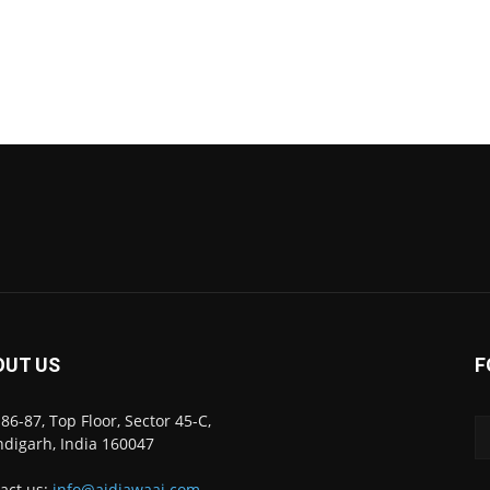
OUT US
F
86-87, Top Floor, Sector 45-C,
digarh, India 160047
act us:
info@ajdiawaaj.com