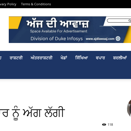
ivacy Policy
Terms & Conditions
ਹ
ਰਾਸ਼ਟਰੀ
ਅੰਤਰਰਾਸ਼ਟਰੀ
ਖੇਡਾਂ
ਸਿੱਖਿਆ
ਵਪਾਰ
ਬਦਲੀਆਂ
 ਨੂੰ ਅੱਗ ਲੱਗੀ
118