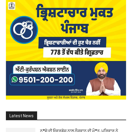
Latest News
ਨ*ਸ਼ੇ ਦੀ ਓਵਰਡੋਜ਼ ਨਾਲ ਨੌਜਵਾਨ ਦੀ ਮੌ*ਤ, ਪਰਿਵਾਰ ਨੇ