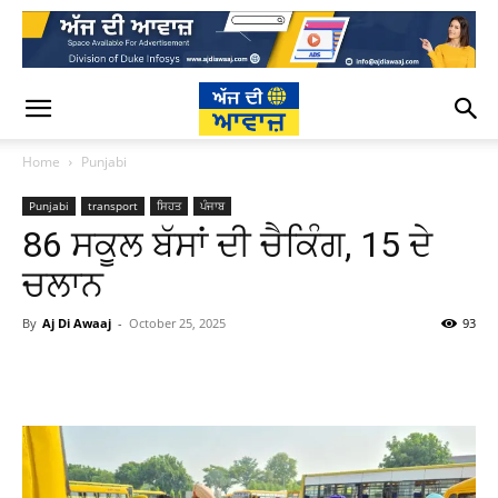
Home
Punjabi
Punjabi
transport
ਸਿਹਤ
ਪੰਜਾਬ
86 ਸਕੂਲ ਬੱਸਾਂ ਦੀ ਚੈਕਿੰਗ, 15 ਦੇ
ਚਲਾਨ
By
Aj Di Awaaj
-
October 25, 2025
93
WhatsApp
Facebook
Twitter
T