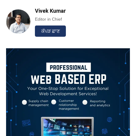
Vivek Kumar
Editor in Chief
ਕੱਪੜ ਛਾਣ