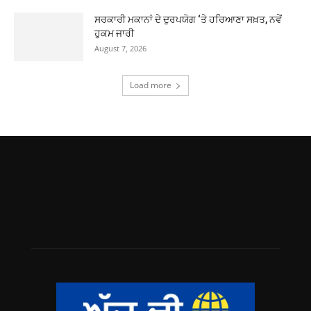
ਸਰਕਾਰੀ ਮਕਾਨਾਂ ਦੇ ਦੁਰਪਯੋਗ ‘ਤੇ ਹਰਿਆਣਾ ਸਖ਼ਤ, ਨਵੇਂ
ਹੁਕਮ ਜਾਰੀ
August 7, 2026
Load more