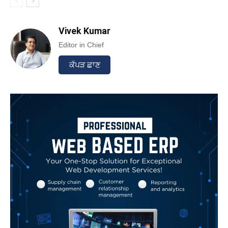
Vivek Kumar
Editor in Chief
ਕੱਪੜ ਛਾਣ