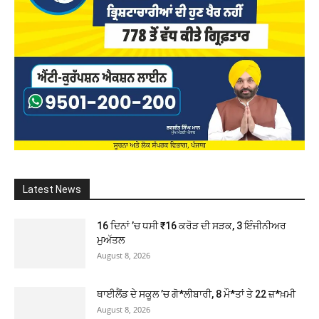
Latest News
16 ਦਿਨਾਂ ’ਚ ਧਸੀ ₹16 ਕਰੋੜ ਦੀ ਸੜਕ, 3 ਇੰਜੀਨੀਅਰ
ਮੁਅੱਤਲ
August 8, 2026
ਥਾਈਲੈਂਡ ਦੇ ਸਕੂਲ ’ਚ ਗੋ*ਲੀਬਾਰੀ, 8 ਮੌ*ਤਾਂ ਤੇ 22 ਜ਼*ਖ਼ਮੀ
August 8, 2026