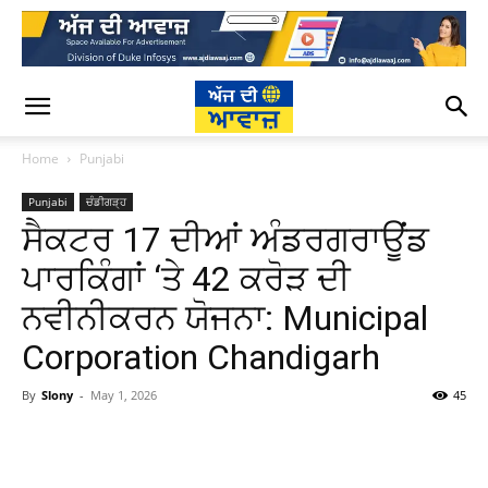
Home
Punjabi
Punjabi
ਚੰਡੀਗੜ੍ਹ
ਸੈਕਟਰ 17 ਦੀਆਂ ਅੰਡਰਗਰਾਊਂਡ
ਪਾਰਕਿੰਗਾਂ ‘ਤੇ 42 ਕਰੋੜ ਦੀ
ਨਵੀਨੀਕਰਨ ਯੋਜਨਾ: Municipal
Corporation Chandigarh
By
Slony
-
May 1, 2026
45
WhatsApp
Facebook
Twitter
T