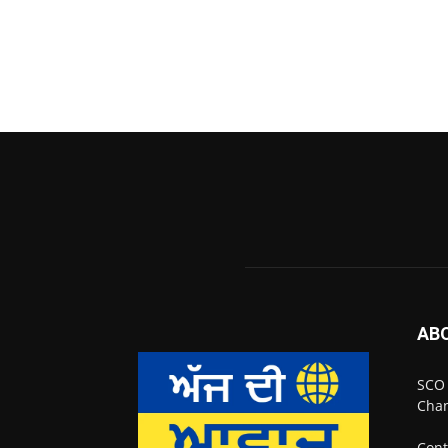
AB
SCO 
Chan
Cont