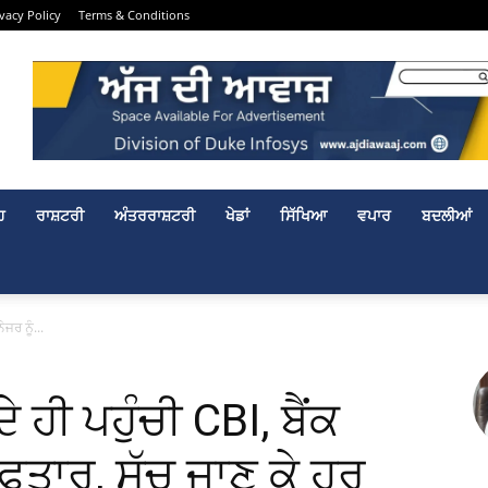
ivacy Policy
Terms & Conditions
ਹ
ਰਾਸ਼ਟਰੀ
ਅੰਤਰਰਾਸ਼ਟਰੀ
ਖੇਡਾਂ
ਸਿੱਖਿਆ
ਵਪਾਰ
ਬਦਲੀਆਂ
ੇਜਰ ਨੂੰ...
ੰਦੇ ਹੀ ਪਹੁੰਚੀ CBI, ਬੈਂਕ
ਰਿਫਤਾਰ, ਸੱਚ ਜਾਣ ਕੇ ਹਰ