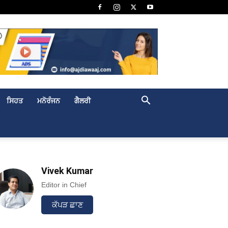
ਸਿਹਤ
ਮਨੋਰੰਜਨ
ਗੈਲਰੀ
Vivek Kumar
Editor in Chief
ਕੱਪੜ ਛਾਣ