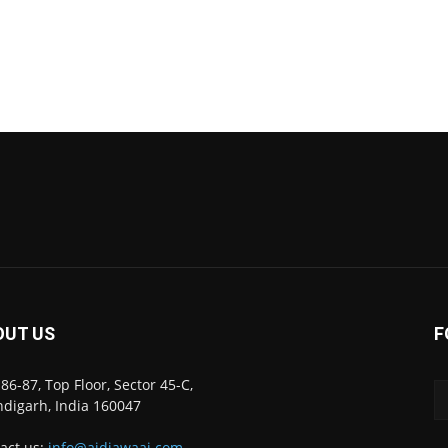
OUT US
F
86-87, Top Floor, Sector 45-C,
digarh, India 160047
act us:
info@ajdiawaaj.com