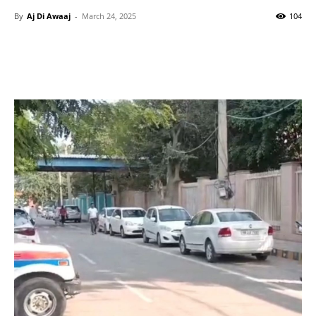
By
Aj Di Awaaj
-
March 24, 2025
104
WhatsApp
Facebook
Twitter
T