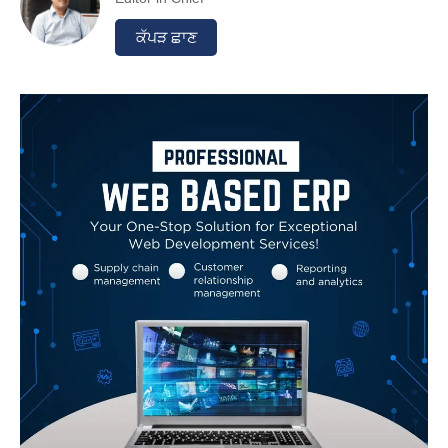
ਕੱਪੜ ਛਾਣ