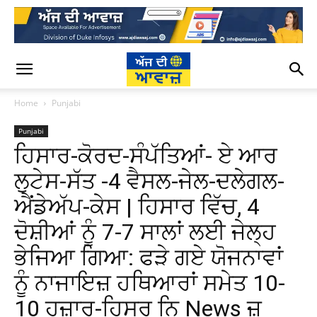
Home
Punjabi
Punjabi
ਹਿਸਾਰ-ਕੋਰਦ-ਸੰਪੱਤਿਆਂ- ਏ ਆਰ
ਲੁਟੇਸ-ਸੱਤ -4 ਵੈਸਲ-ਜੇਲ-ਦਲੇਗਲ-
ਐਂਡੇਅੱਪ-ਕੇਸ | ਹਿਸਾਰ ਵਿੱਚ, 4
ਦੋਸ਼ੀਆਂ ਨੂੰ 7-7 ਸਾਲਾਂ ਲਈ ਜੇਲ੍ਹ
ਭੇਜਿਆ ਗਿਆ: ਫੜੇ ਗਏ ਯੋਜਨਾਵਾਂ
ਨੂੰ ਨਾਜਾਇਜ਼ ਹਥਿਆਰਾਂ ਸਮੇਤ 10-
10 ਹਜ਼ਾਰ-ਹਿਸਰ ਨਿ News ਜ਼