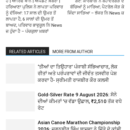
ਹੈ | ਆਰਿਫ ਖਾਨ | ਅਪਡੇਟ ਖ਼ਬਰਾਂ |
ਗਏ: ਕਾਰੋਬਾਰੀ ਨੇ ਬਹਾਦਰਗੜ ਦੇ
ਹਰਿਆਣਾ ਪੁਲਿਸ ਨੇ ਲਾਪਤਾ ਪਰਿਵਾਰ
ਬੱਚਿਆਂ ਨੂੰ ਮਾਰਿਆ; ਪੈਟਰੋਲ ਜੋੜ ਕੇ
ਨੂੰ ਦੱਸਿਆ: 17 ਸਾਲ ਦੀ ਉਮਰ ਤੋਂ
ਜਿੰਦਾ ਸਾੜਿਆ – ਝੱਜਰ ਨਿ News ਜ਼
ਲਾਪਤਾ ਹੈ, 6 ਸਾਲਾਂ ਦੀ ਉਮਰ ਤੋਂ
ਬਾਅਦ, ਪਰਿਵਾਰ ਭਾਵੁਕੂਲ ਨਿ News
ਜ਼ ਹੁੰਦਾ ਹੈ – ਪੰਚਕੁਲਾ ਖ਼ਬਰਾਂ
RELATED ARTICLES
MORE FROM AUTHOR
‘ਤੀਆਂ ਦਾ ਤਿਉਹਾਰ’ ਪੰਜਾਬੀ ਸੱਭਿਆਚਾਰ, ਲੋਕ
ਰੀਤਾਂ ਅਤੇ ਪਰੰਪਰਾਵਾਂ ਦੀ ਜੀਵੰਤ ਤਸਵੀਰ ਪੇਸ਼
ਕਰਦਾ ਹੈ- ਸ੍ਰੀਮਤੀ ਰਾਜਬੀਰ ਕੌਰ ਕਲਸੀ
Gold-Silver Rate 9 August 2026: ਸੋਨੇ
ਦੀਆਂ ਕੀਮਤਾਂ ’ਚ ਵੱਡਾ ਉਛਾਲ, ₹2,510 ਤੱਕ ਵਧੇ
ਰੇਟ
Asian Canoe Marathon Championship
2026: ਜਗਨਬੀਰ ਸਿੰਘ ਬਾਜਵਾ ਨੇ ਜਿੱਤੇ ਦੋ ਕਾਂਸੀ