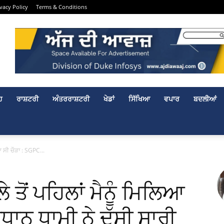
ivacy Policy
Terms & Conditions
ਹ
ਰਾਸ਼ਟਰੀ
ਅੰਤਰਰਾਸ਼ਟਰੀ
ਖੇਡਾਂ
ਸਿੱਖਿਆ
ਵਪਾਰ
ਬਦਲੀਆਂ
ਿਆ ਸੀ ਚੌੜਾ : SGPC...
ੇ ਤੋਂ ਪਹਿਲਾਂ ਮੈਨੂੰ ਮਿਲਿਆ
ਧਾਨ ਧਾਮੀ ਨੇ ਦੱਸੀ ਸਾਰੀ