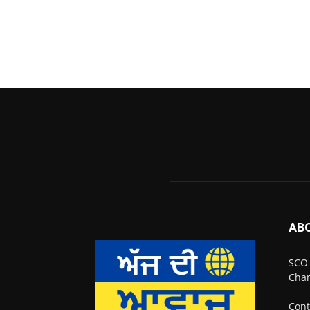
AB
SCO 
Chan
Cont