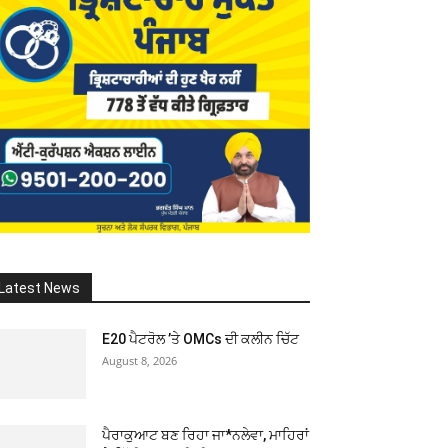
Latest News
E20 ਪੈਟਰੋਲ ’ਤੇ OMCs ਦੀ ਕਲੀਨ ਚਿੱਟ
August 8, 2026
ਪੈਰਾਕੁਆਟ ਬਣ ਰਿਹਾ ਜਾ*ਨਲੇਵਾ, ਮਾਹਿਰਾਂ