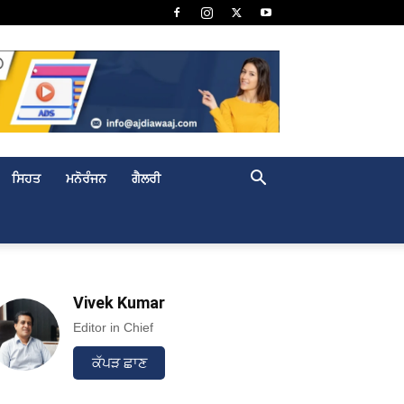
ਸਿਹਤ
ਮਨੋਰੰਜਨ
ਗੈਲਰੀ
Vivek Kumar
Editor in Chief
ਕੱਪੜ ਛਾਣ