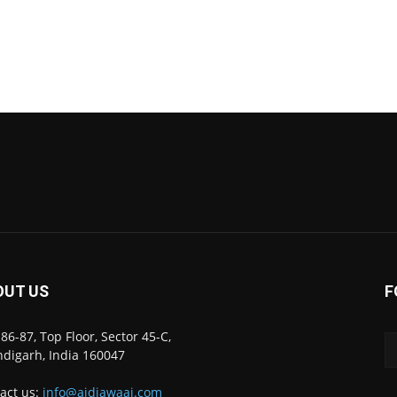
OUT US
F
86-87, Top Floor, Sector 45-C,
digarh, India 160047
act us:
info@ajdiawaaj.com