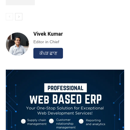
Vivek Kumar
Editor in Chief
ਕੱਪੜ ਛਾਣ