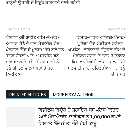
ਕਾਨੂੰਨੀ ਉਸਾਰੀ ਦੇ ਵਿਰੁੱਧ ਕਾਰਵਾਈ ਜਾਰੀ ਰਹੇਗੀ.
Previous article
Next article
ਪੱਲਵਾਲ-ਸੀਆਈਏ-ਟੀਮ-ਦੋ-ਚੋਰ-
ਹਿਸਾਰ-ਨਾਰਣਾ-ਵਿਭਾਗ-ਪੰਜਾਬ-
ਆਜ਼ਾਦ-ਸੋਨੇ ਦੇ ਹਾਰ-ਮੋਬਾਈਲ-ਫੋਨ |
ਪੁਲਿਸ-ਜੋੜ-ਮੈਡੀਕਲ-ਸਟੋਰਸ-
ਪੇਲਵਾਲ ਵਿੱਚ ਦੋ ਮੁਲਜ਼ਮ ਭੇਜੇ ਗਏ ਸਨ:
ਅਪਡੇਟ | ਨਾਰਾਣਾ ਦੇ ਸੰਯੁਕਤ ਟੀਮ ਦੇ
ਗੋਲਡ ਹੰਸਲੀ ਅਤੇ 7 ਮੋਬਾਈਲ ਫੋਨ
ਮੈਡੀਕਲ ਸਟੋਰ ‘ਤੇ ਲਾਲ: 3 ਦੁਕਾਨਾਂ
ਬਰਾਮਦ ਕੀਤੇ ਗਏ, ਤੀਸਰ ਸਾਥੀ ਨੇ
ਵਿਚ ਖਾਮੀਆਂ ਮਿਲੀਆਂ, ਜਲਦੀ ਹੀ
ਹੁਣੇ ਹੀ ਹਲੀਵਾਲ ਖ਼ਬਰਾਂ ਤੋਂ ਬਚ
ਸੁਣਵਾਈ ਜਾਰੀ ਰਹਿਣਗੀਆਂ – ਨਾਰਨੂੰ
ਨਿਕਲਿਆ
ਦੀ ਖ਼ਬਰ
RELATED ARTICLES
MORE FROM AUTHOR
ਵਿਜੀਲੈਂਸ ਬਿਊਰੋ ਨੇ ਸਹਾਇਕ ਸਬ -ਇੰਸਪੈਕਟਰ
ਅਤੇ ਐਸਐਚਓ ਦੇ ਰੀਡਰ ਨੂੰ 1,00,000 ਰੁਪਏ
ਰਿਸ਼ਵਤ ਲੈਂਦੇ ਕੀਤਾ ਰੰਗੇ ਹੱਥੀਂ ਕਾਬੂ