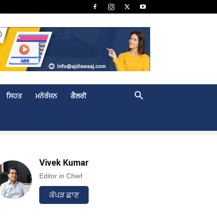
ਸਿਹਤ
ਮਨੋਰੰਜਨ
ਗੈਲਰੀ
Vivek Kumar
Editor in Chief
ਕੱਪੜ ਛਾਣ