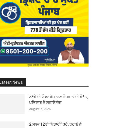
Latest News
ਨ*ਸ਼ੇ ਦੀ ਓਵਰਡੋਜ਼ ਨਾਲ ਨੌਜਵਾਨ ਦੀ ਮੌ*ਤ,
ਪਰਿਵਾਰ ਨੇ ਲਗਾਏ ਦੋਸ਼
August 7, 2026
2 ਸਾਲ ’12ਵਾਂ ਖਿਡਾਰੀ’ ਰਹੇ, ਰਹਾਣੇ ਨੇ