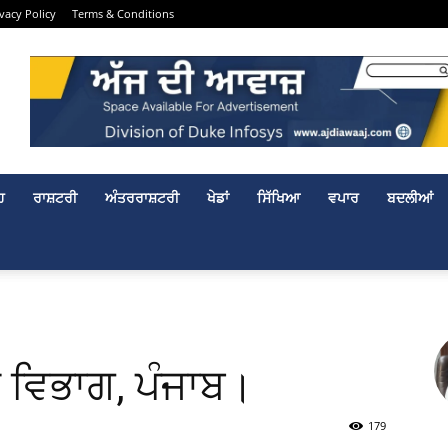
ivacy Policy
Terms & Conditions
ਹ
ਰਾਸ਼ਟਰੀ
ਅੰਤਰਰਾਸ਼ਟਰੀ
ਖੇਡਾਂ
ਸਿੱਖਿਆ
ਵਪਾਰ
ਬਦਲੀਆਂ
ਕ ਵਿਭਾਗ, ਪੰਜਾਬ।
179