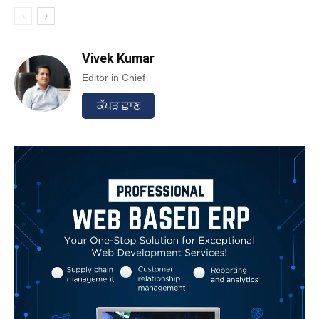
Vivek Kumar
Editor in Chief
ਕੱਪੜ ਛਾਣ