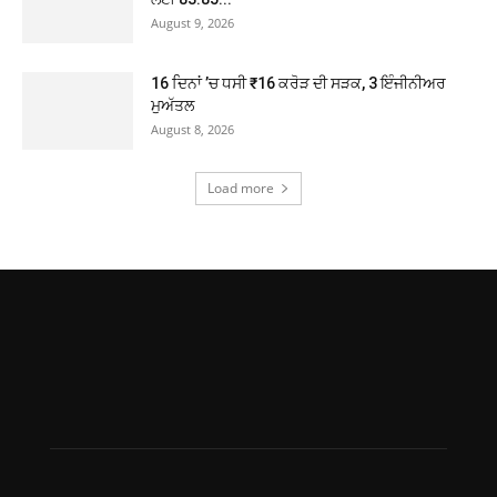
August 9, 2026
16 ਦਿਨਾਂ ’ਚ ਧਸੀ ₹16 ਕਰੋੜ ਦੀ ਸੜਕ, 3 ਇੰਜੀਨੀਅਰ
ਮੁਅੱਤਲ
August 8, 2026
Load more