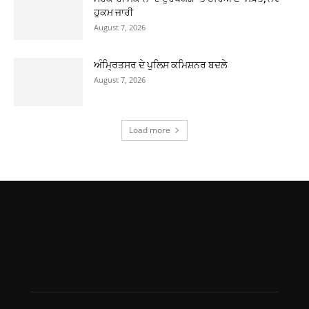
ਹੁਕਮ ਜਾਰੀ
August 7, 2026
ਅੰਮ੍ਰਿਤਸਰ ਦੇ ਪੁਲਿਸ ਕਮਿਸ਼ਨਰ ਬਦਲੇ
August 7, 2026
Load more