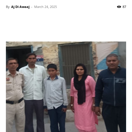
By
Aj Di Awaaj
-
March 24, 2025
87
WhatsApp
Facebook
Twitter
T