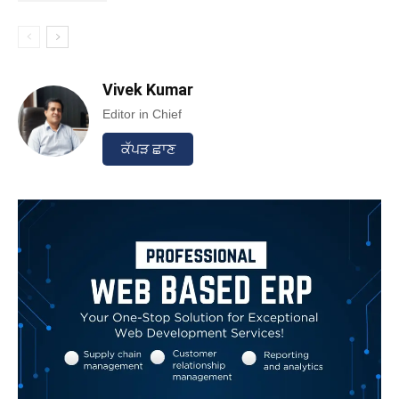
Vivek Kumar
Editor in Chief
ਕੱਪੜ ਛਾਣ