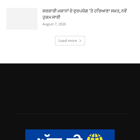
ਸਰਕਾਰੀ ਮਕਾਨਾਂ ਦੇ ਦੁਰਪਯੋਗ ‘ਤੇ ਹਰਿਆਣਾ ਸਖ਼ਤ, ਨਵੇਂ
ਹੁਕਮ ਜਾਰੀ
August 7, 2026
Load more