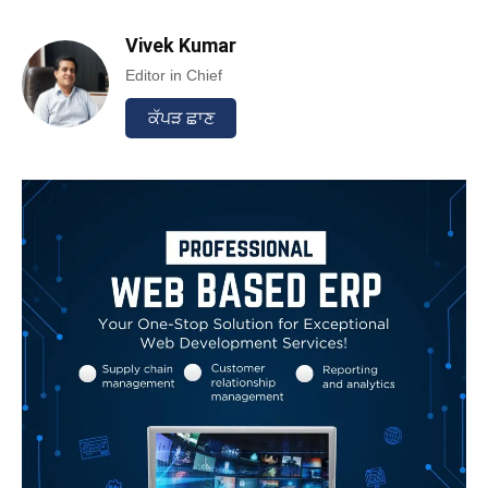
Vivek Kumar
Editor in Chief
ਕੱਪੜ ਛਾਣ