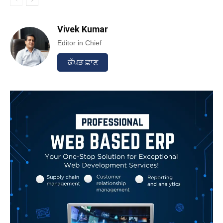
Vivek Kumar
Editor in Chief
ਕੱਪੜ ਛਾਣ