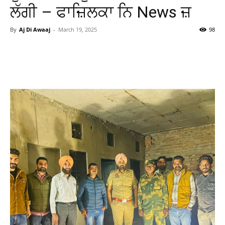
ਲੱਗੀ – ਫਾਜ਼ਿਲਕਾ ਨਿ News ਜ਼
By
Aj Di Awaaj
-
March 19, 2025
98
WhatsApp
Facebook
Twitter
T