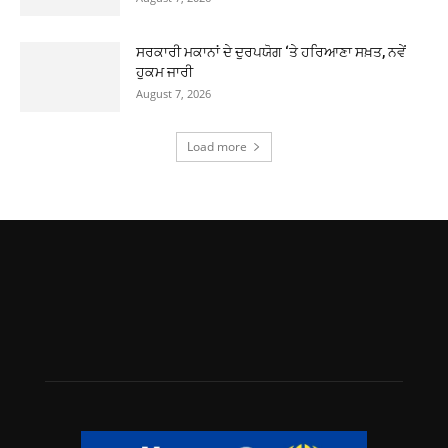
ਸਰਕਾਰੀ ਮਕਾਨਾਂ ਦੇ ਦੁਰਪਯੋਗ ‘ਤੇ ਹਰਿਆਣਾ ਸਖ਼ਤ, ਨਵੇਂ
ਹੁਕਮ ਜਾਰੀ
August 7, 2026
Load more