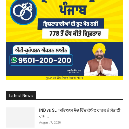
Latest News
IND vs SL: ਅਭਿਆਸ ਮੈਚ ਵਿੱਚ ਕੇਐਲ ਰਾਹੁਲ ਨੇ ਸੰਭਾਲੀ
ਟੀਮ...
August 7, 2026