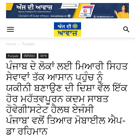
Home
Punjabi
Punjabi
ਚੰਡੀਗੜ੍ਹ
ਪੰਜਾਬ
ਪੰਜਾਬ ਦੇ ਲੋਕਾਂ ਲਈ ਮਿਆਰੀ ਸਿਹਤ
ਸੇਵਾਵਾਂ ਤੱਕ ਆਸਾਨ ਪਹੁੰਚ ਨੂੰ
ਯਕੀਨੀ ਬਣਾਉਣ ਦੀ ਦਿਸ਼ਾ ਵੱਲ ਇੱਕ
ਹੋਰ ਮਹੱਤਵਪੂਰਨ ਕਦਮ ਸਾਬਤ
ਹੋਵੇਗੀ’ਸਟੇਟ ਹੈਲਥ ਏਜੰਸੀ
ਪੰਜਾਬ’ ਵਲੋਂ ਤਿਆਰ ਮੋਬਾਈਲ ਐਪ-
ਡਾ ਰਹਿਮਾਨ