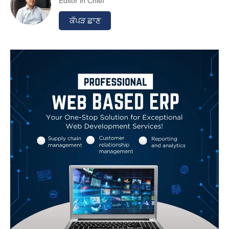
Editor in Chief
ਕੱਪੜ ਛਾਣ