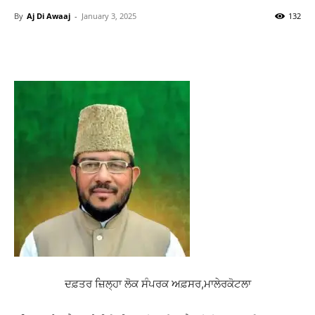
By
Aj Di Awaaj
-
January 3, 2025
132
WhatsApp
Facebook
Twitter
T
ਦਫ਼ਤਰ ਜ਼ਿਲ੍ਹਾ ਲੋਕ ਸੰਪਰਕ ਅਫ਼ਸਰ
,
ਮਾਲੇਰਕੋਟਲਾ