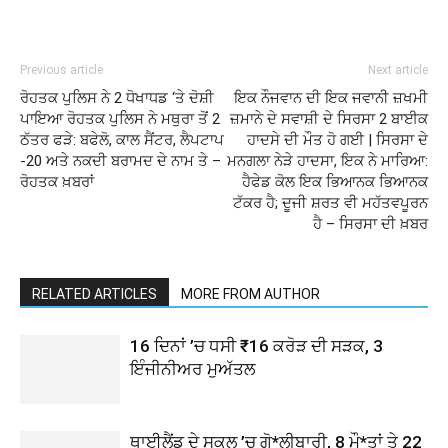
Previous article
Next article
ਰੋਹਤਕ ਪੁਲਿਸ ਨੇ 2 ਧੋਖਾਧਡ ‘ਤੇ ਦੋਸ਼ੀ
ਇਕ ਨੌਜਵਾਨ ਦੀ ਇਕ ਜਵਾਨੀ ਜ਼ਖਮੀ
ਪਾਇਆ ਰੋਹਤਕ ਪੁਲਿਸ ਨੇ ਮਥੁਰਾ ਤੋਂ 2
ਜ਼ਮਾਨੇ ਦੇ ਸਵਾਸ਼ੀ ਦੇ ਸਿਰਸਾ 2 ਬਾਈਕ
ਠੱਤਰ ਫੜੇ: ਬਫੇਲੋ, ਕਾਲ ਸੈਂਟਰ, ਲੈਪਟਾਪ
ਹਾਦਸੇ ਦੀ ਮੌਤ ਹੋ ਗਈ | ਸਿਰਸਾ ਦੇ
-20 ਅਤੇ ਨਕਦੀ ਬਰਾਮਦ ਦੇ ਨਾਮ ਤੇ –
ਮਨਗਲਾ ਨੇੜੇ ਹਾਦਸਾ, ਇਕ ਨੇ ਮਾਰਿਆ:
ਰੋਹਤਕ ਖ਼ਬਰਾਂ
ਹੈਫੇਡ ਕੋਲ ਇਕ ਭਿਆਨਕ ਭਿਆਨਕ
ਟੱਕਰ ਹੈ; ਦੂਜੀ ਸ਼ਰਤ ਵੀ ਮਹੱਤਵਪੂਰਨ
ਹੈ – ਸਿਰਸਾ ਦੀ ਖ਼ਬਰ
RELATED ARTICLES
MORE FROM AUTHOR
16 ਦਿਨਾਂ ’ਚ ਧਸੀ ₹16 ਕਰੋੜ ਦੀ ਸੜਕ, 3
ਇੰਜੀਨੀਅਰ ਮੁਅੱਤਲ
ਥਾਈਲੈਂਡ ਦੇ ਸਕੂਲ ’ਚ ਗੋ*ਲੀਬਾਰੀ, 8 ਮੌ*ਤਾਂ ਤੇ 22