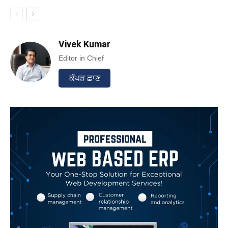
Vivek Kumar
Editor in Chief
ਕੱਪੜ ਛਾਣ