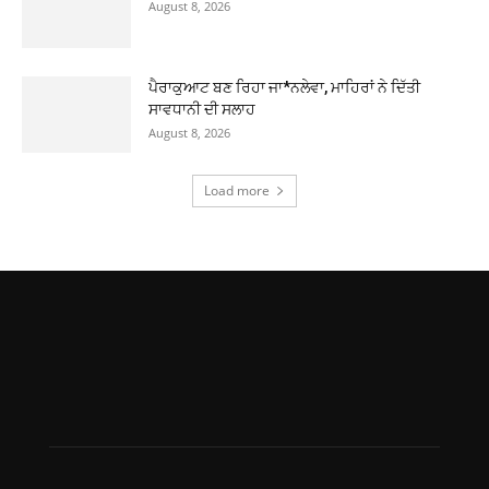
August 8, 2026
ਪੈਰਾਕੁਆਟ ਬਣ ਰਿਹਾ ਜਾ*ਨਲੇਵਾ, ਮਾਹਿਰਾਂ ਨੇ ਦਿੱਤੀ
ਸਾਵਧਾਨੀ ਦੀ ਸਲਾਹ
August 8, 2026
Load more