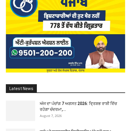
Latest News
ਅੱਜ ਦਾ ਪੰਚਾਂਗ 7 ਅਗਸਤ 2026: ਵ੍ਰਿਸ਼ਭ ਰਾਸ਼ੀ ਵਿੱਚ
ਰਹੇਗਾ ਚੰਦਰਮਾ,...
August 7, 2026