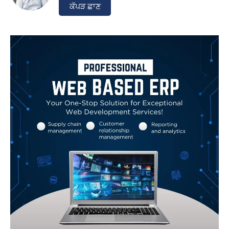
ਕੱਪੜ ਛਾਣ