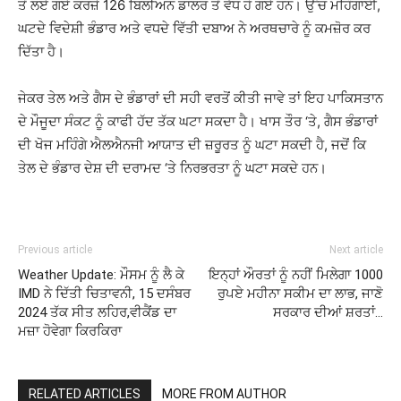
ਤੋਂ ਲਏ ਗਏ ਕਰਜ਼ੇ 126 ਬਿਲੀਅਨ ਡਾਲਰ ਤੋਂ ਵੱਧ ਹੋ ਗਏ ਹਨ। ਉੱਚ ਮਹਿੰਗਾਈ,
ਘਟਦੇ ਵਿਦੇਸ਼ੀ ਭੰਡਾਰ ਅਤੇ ਵਧਦੇ ਵਿੱਤੀ ਦਬਾਅ ਨੇ ਅਰਥਚਾਰੇ ਨੂੰ ਕਮਜ਼ੋਰ ਕਰ
ਦਿੱਤਾ ਹੈ।
ਜੇਕਰ ਤੇਲ ਅਤੇ ਗੈਸ ਦੇ ਭੰਡਾਰਾਂ ਦੀ ਸਹੀ ਵਰਤੋਂ ਕੀਤੀ ਜਾਵੇ ਤਾਂ ਇਹ ਪਾਕਿਸਤਾਨ
ਦੇ ਮੌਜੂਦਾ ਸੰਕਟ ਨੂੰ ਕਾਫੀ ਹੱਦ ਤੱਕ ਘਟਾ ਸਕਦਾ ਹੈ। ਖਾਸ ਤੌਰ ‘ਤੇ, ਗੈਸ ਭੰਡਾਰਾਂ
ਦੀ ਖੋਜ ਮਹਿੰਗੇ ਐਲਐਨਜੀ ਆਯਾਤ ਦੀ ਜ਼ਰੂਰਤ ਨੂੰ ਘਟਾ ਸਕਦੀ ਹੈ, ਜਦੋਂ ਕਿ
ਤੇਲ ਦੇ ਭੰਡਾਰ ਦੇਸ਼ ਦੀ ਦਰਾਮਦ ‘ਤੇ ਨਿਰਭਰਤਾ ਨੂੰ ਘਟਾ ਸਕਦੇ ਹਨ।
Previous article
Next article
Weather Update: ਮੌਸਮ ਨੂੰ ਲੈ ਕੇ
ਇਨ੍ਹਾਂ ਔਰਤਾਂ ਨੂੰ ਨਹੀਂ ਮਿਲੇਗਾ 1000
IMD ਨੇ ਦਿੱਤੀ ਚਿਤਾਵਨੀ, 15 ਦਸੰਬਰ
ਰੁਪਏ ਮਹੀਨਾ ਸਕੀਮ ਦਾ ਲਾਭ, ਜਾਣੋ
2024 ਤੱਕ ਸੀਤ ਲਹਿਰ,ਵੀਕੈਂਡ ਦਾ
ਸਰਕਾਰ ਦੀਆਂ ਸ਼ਰਤਾਂ…
ਮਜ਼ਾ ਹੋਵੇਗਾ ਕਿਰਕਿਰਾ
RELATED ARTICLES
MORE FROM AUTHOR