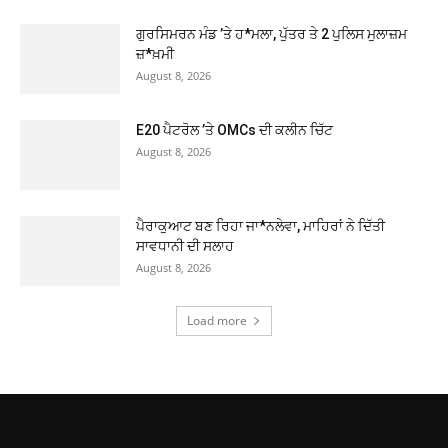
ਗੁਰਸਿਮਰਨ ਮੰਡ ’ਤੇ ਹ*ਮਲਾ, ਪੁੱਤਰ ਤੇ 2 ਪੁਲਿਸ ਮੁਲਾਜ਼ਮ
ਜ਼*ਖ਼ਮੀ
August 8, 2026
E20 ਪੈਟਰੋਲ ’ਤੇ OMCs ਦੀ ਕਲੀਨ ਚਿੱਟ
August 8, 2026
ਪੈਰਾਕੁਆਟ ਬਣ ਰਿਹਾ ਜਾ*ਨਲੇਵਾ, ਮਾਹਿਰਾਂ ਨੇ ਦਿੱਤੀ
ਸਾਵਧਾਨੀ ਦੀ ਸਲਾਹ
August 8, 2026
Load more