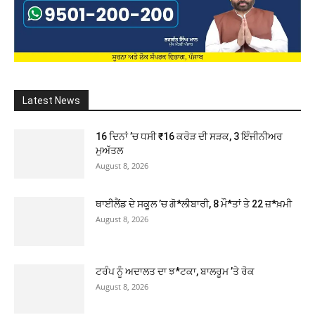
Latest News
16 ਦਿਨਾਂ ’ਚ ਧਸੀ ₹16 ਕਰੋੜ ਦੀ ਸੜਕ, 3 ਇੰਜੀਨੀਅਰ
ਮੁਅੱਤਲ
August 8, 2026
ਥਾਈਲੈਂਡ ਦੇ ਸਕੂਲ ’ਚ ਗੋ*ਲੀਬਾਰੀ, 8 ਮੌ*ਤਾਂ ਤੇ 22 ਜ਼*ਖ਼ਮੀ
August 8, 2026
ਟਰੰਪ ਨੂੰ ਅਦਾਲਤ ਦਾ ਝ*ਟਕਾ, ਬਾਲਰੂਮ ’ਤੇ ਰੋਕ
August 8, 2026