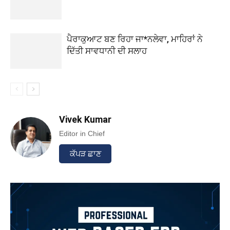
ਪੈਰਾਕੁਆਟ ਬਣ ਰਿਹਾ ਜਾ*ਨਲੇਵਾ, ਮਾਹਿਰਾਂ ਨੇ
ਦਿੱਤੀ ਸਾਵਧਾਨੀ ਦੀ ਸਲਾਹ
Vivek Kumar
Editor in Chief
ਕੱਪੜ ਛਾਣ