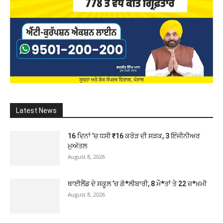
Latest News
16 ਦਿਨਾਂ ’ਚ ਧਸੀ ₹16 ਕਰੋੜ ਦੀ ਸੜਕ, 3 ਇੰਜੀਨੀਅਰ
ਮੁਅੱਤਲ
August 8, 2026
ਥਾਈਲੈਂਡ ਦੇ ਸਕੂਲ ’ਚ ਗੋ*ਲੀਬਾਰੀ, 8 ਮੌ*ਤਾਂ ਤੇ 22 ਜ਼*ਖ਼ਮੀ
August 8, 2026