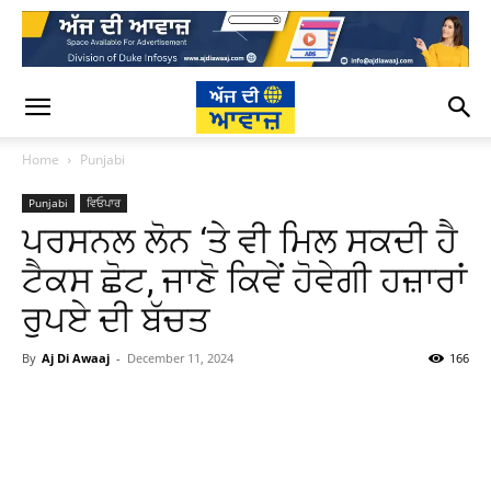
Home
Punjabi
Punjabi
ਵਿਓਪਾਰ
ਪਰਸਨਲ ਲੋਨ ‘ਤੇ ਵੀ ਮਿਲ ਸਕਦੀ ਹੈ
ਟੈਕਸ ਛੋਟ, ਜਾਣੋ ਕਿਵੇਂ ਹੋਵੇਗੀ ਹਜ਼ਾਰਾਂ
ਰੁਪਏ ਦੀ ਬੱਚਤ
By
Aj Di Awaaj
-
December 11, 2024
166
WhatsApp
Facebook
Twitter
T