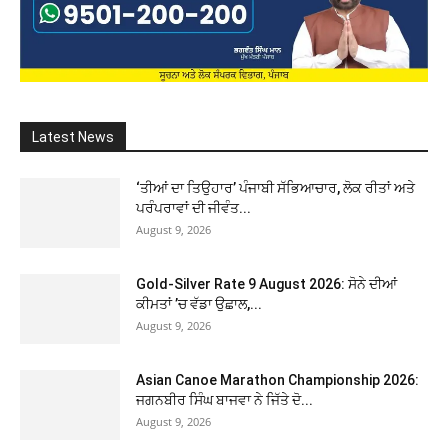
Latest News
‘ਤੀਆਂ ਦਾ ਤਿਉਹਾਰ’ ਪੰਜਾਬੀ ਸੱਭਿਆਚਾਰ, ਲੋਕ ਰੀਤਾਂ ਅਤੇ
ਪਰੰਪਰਾਵਾਂ ਦੀ ਜੀਵੰਤ...
August 9, 2026
Gold-Silver Rate 9 August 2026: ਸੋਨੇ ਦੀਆਂ
ਕੀਮਤਾਂ ’ਚ ਵੱਡਾ ਉਛਾਲ,...
August 9, 2026
Asian Canoe Marathon Championship 2026:
ਜਗਨਬੀਰ ਸਿੰਘ ਬਾਜਵਾ ਨੇ ਜਿੱਤੇ ਦੋ...
August 9, 2026