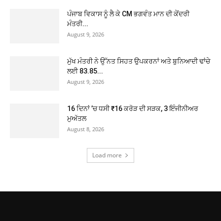
ਪੰਜਾਬ ਵਿਕਾਸ ਨੂੰ ਲੈ ਕੇ CM ਭਗਵੰਤ ਮਾਨ ਦੀ ਕੇਂਦਰੀ
ਮੰਤਰੀ...
August 9, 2026
ਮੁੱਖ ਮੰਤਰੀ ਨੇ ਉੱਨਤ ਸਿਹਤ ਉਪਕਰਨਾਂ ਅਤੇ ਬੁਨਿਆਦੀ ਢਾਂਚੇ
ਲਈ 83.85...
August 9, 2026
16 ਦਿਨਾਂ ’ਚ ਧਸੀ ₹16 ਕਰੋੜ ਦੀ ਸੜਕ, 3 ਇੰਜੀਨੀਅਰ
ਮੁਅੱਤਲ
August 8, 2026
Load more