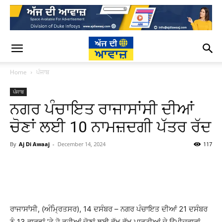
Home
ਪੰਜਾਬ
ਪੰਜਾਬ
ਨਗਰ ਪੰਚਾਇਤ ਰਾਜਾਸਾਂਸੀ ਦੀਆਂ
ਚੋਣਾਂ ਲਈ 10 ਨਾਮਜ਼ਦਗੀ ਪੱਤਰ ਰੱਦ
By
Aj Di Awaaj
-
December 14, 2024
117
WhatsApp
Facebook
Twitter
T
ਰਾਜਾਸਾਂਸੀ, (ਅੰਮ੍ਰਿਤਸਰ), 14 ਦਸੰਬਰ – ਨਗਰ ਪੰਚਾਇਤ ਦੀਆਂ 21 ਦਸੰਬਰ
ਨੂੰ 13 ਵਾਰਡਾਂ ’ਤੇ ਹੋ ਰਹੀਆਂ ਚੋਣਾਂ ਲਈ ਵੱਖ ਵੱਖ ਪਾਰਟੀਆਂ ਦੇ ਉਮੀਦਵਾਰਾਂ