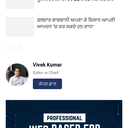
ਫਲਦਾਰ ਬਾਗਬਾਨੀ ਅਪਣਾ ਕੇ ਕਿਸਾਨ ਆਪਣੀ
ਆਮਦਨ ‘ਚ ਕਰ ਸਕਦੇ ਹਨ ਵਾਧਾ
Vivek Kumar
Editor in Chief
ਕੱਪੜ ਛਾਣ