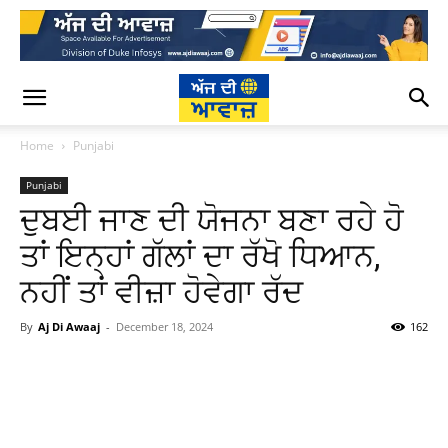
Home
Punjabi
Punjabi
ਦੁਬਈ ਜਾਣ ਦੀ ਯੋਜਨਾ ਬਣਾ ਰਹੇ ਹੋ
ਤਾਂ ਇਨ੍ਹਾਂ ਗੱਲਾਂ ਦਾ ਰੱਖੋ ਧਿਆਨ,
ਨਹੀਂ ਤਾਂ ਵੀਜ਼ਾ ਹੋਵੇਗਾ ਰੱਦ
By
Aj Di Awaaj
-
December 18, 2024
162
WhatsApp
Facebook
Twitter
T