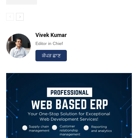
Vivek Kumar
Editor in Chief
ਕੱਪੜ ਛਾਣ