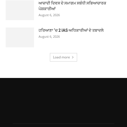
ਆਜ਼ਾਦੀ ਦਿਵਸ ਦੇ ਸਮਾਗਮ ਸਬੰਧੀ ਸਭਿਆਚਾਰਕ
ਪੇਸ਼ਕਾਰੀਆਂ
August 6, 2026
ਹਰਿਆਣਾ ‘ਚ 2 IAS ਅਧਿਕਾਰੀਆਂ ਦੇ ਤਬਾਦਲੇ
August 6, 2026
Load more