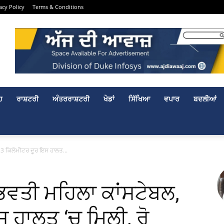
acy Policy
Terms & Conditions
ਹ
ਰਾਸ਼ਟਰੀ
ਅੰਤਰਰਾਸ਼ਟਰੀ
ਖੇਡਾਂ
ਸਿੱਖਿਆ
ਵਪਾਰ
ਬਦਲੀਆਂ
 3 ਕਿਲੋਮੀਟਰ ਦੂਰ ਇਸ ਹਾਲਤ...
ਭਵਤੀ ਮਹਿਲਾ ਕਾਂਸਟੇਬਲ,
 ਹਾਲਤ ‘ਚ ਮਿਲੀ, ਰੋ