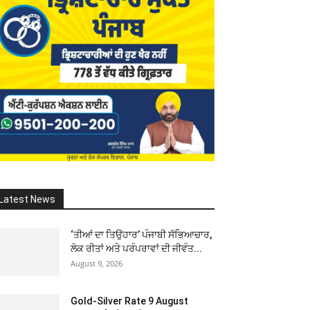
Latest News
‘ਤੀਆਂ ਦਾ ਤਿਉਹਾਰ’ ਪੰਜਾਬੀ ਸੱਭਿਆਚਾਰ,
ਲੋਕ ਰੀਤਾਂ ਅਤੇ ਪਰੰਪਰਾਵਾਂ ਦੀ ਜੀਵੰਤ...
August 9, 2026
Gold-Silver Rate 9 August