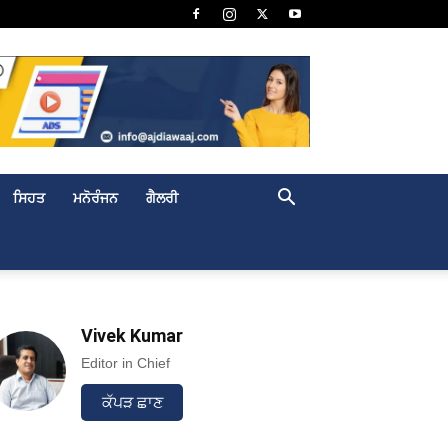
ਸਿਹਤ
ਮਨੋਰੰਜਨ
ਗੈਲਰੀ
Vivek Kumar
Editor in Chief
ਕੱਪੜ ਛਾਣ