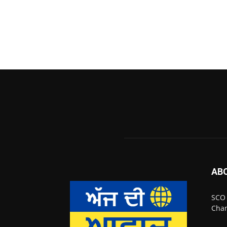
AB
SCO 
Chan