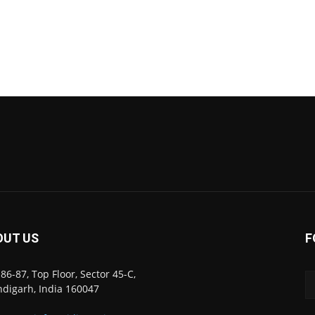
OUT US
F
86-87, Top Floor, Sector 45-C,
digarh, India 160047