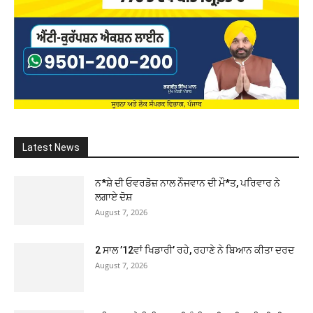
Latest News
ਨ*ਸ਼ੇ ਦੀ ਓਵਰਡੋਜ਼ ਨਾਲ ਨੌਜਵਾਨ ਦੀ ਮੌ*ਤ, ਪਰਿਵਾਰ ਨੇ
ਲਗਾਏ ਦੋਸ਼
August 7, 2026
2 ਸਾਲ ’12ਵਾਂ ਖਿਡਾਰੀ’ ਰਹੇ, ਰਹਾਣੇ ਨੇ ਬਿਆਨ ਕੀਤਾ ਦਰਦ
August 7, 2026