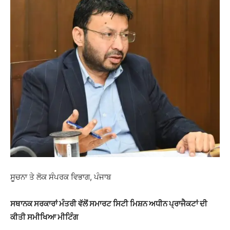
ਸੂਚਨਾ ਤੇ ਲੋਕ ਸੰਪਰਕ ਵਿਭਾਗ, ਪੰਜਾਬ
ਸਥਾਨਕ ਸਰਕਾਰਾਂ ਮੰਤਰੀ ਵੱਲੋਂ ਸਮਾਰਟ ਸਿਟੀ ਮਿਸ਼ਨ ਅਧੀਨ ਪ੍ਰਾਜੈਕਟਾਂ ਦੀ
ਕੀਤੀ ਸਮੀਖਿਆ ਮੀਟਿੰਗ