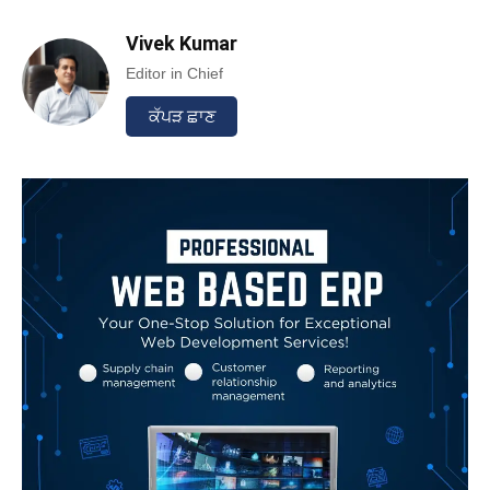
Vivek Kumar
Editor in Chief
ਕੱਪੜ ਛਾਣ