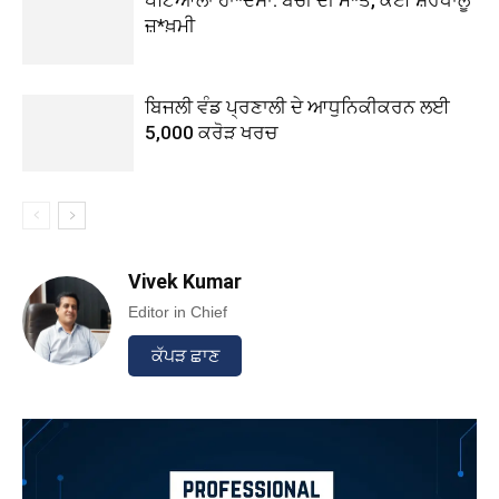
ਜ਼*ਖ਼ਮੀ
ਬਿਜਲੀ ਵੰਡ ਪ੍ਰਣਾਲੀ ਦੇ ਆਧੁਨਿਕੀਕਰਨ ਲਈ
5,000 ਕਰੋੜ ਖਰਚ
Vivek Kumar
Editor in Chief
ਕੱਪੜ ਛਾਣ